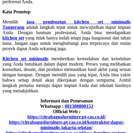
preferensi Anda.
Kata Penutup
Memilih
jasa pembuatan kitchen set minimalis
Tangerang
adalah langkah tepat untuk mewujudkan dapur impian
Anda. Dengan bantuan profesional, Anda bisa mendapatkan
kitchen set
yang tidak hanya indah tetapi juga fungsional dan tahan
lama. Jangan ragu untuk menghubungi jasa terpercaya dan mulai
proyek dapur Anda sekarang juga.
Kitchen set minimalis
memberikan kemudahan dan keindahan
yang Anda butuhkan dalam dapur modern. Proses yang melibatkan
konsultasi, desain, dan produksi memastikan hasil akhir yang sesuai
dengan harapan. Dengan memilih jasa yang tepat, Anda bisa yakin
bahwa setiap detail akan dikerjakan dengan sempurna. Ambil
langkah pertama menuju dapur impian Anda dan nikmati hasilnya
yang menakjubkan.
Informasi dan Pemesanan
Whatsapp :
081388800152
Official Web :
https://citrabagusfurniture.pt-cas.co.id/
https://citrabagusfurniture.pt-cas.co.id/kontraktor-dapur-
minimalis-jakarta-selatan/
https://citrabagusfurniture.pt-cas.co.id/jasa-furnitur-custom-