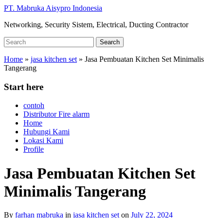
Skip
PT. Mabruka Aisypro Indonesia
to
Networking, Security Sistem, Electrical, Ducting Contractor
main
content
Search
Search
for:
Home
»
jasa kitchen set
»
Jasa Pembuatan Kitchen Set Minimalis
Tangerang
Start here
contoh
Distributor Fire alarm
Home
Hubungi Kami
Lokasi Kami
Profile
Jasa Pembuatan Kitchen Set
Minimalis Tangerang
By
farhan mabruka
in
jasa kitchen set
on
July 22, 2024