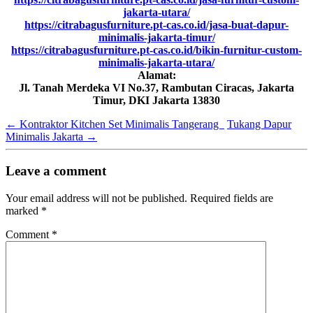
jakarta-utara/
https://citrabagusfurniture.pt-cas.co.id/jasa-buat-dapur-
minimalis-jakarta-timur/
https://citrabagusfurniture.pt-cas.co.id/bikin-furnitur-custom-
minimalis-jakarta-utara/
Alamat:
Jl. Tanah Merdeka VI No.37, Rambutan Ciracas, Jakarta
Timur, DKI Jakarta 13830
←
Kontraktor Kitchen Set Minimalis Tangerang
Tukang Dapur
Minimalis Jakarta
→
Leave a comment
Your email address will not be published.
Required fields are
marked
*
Comment
*