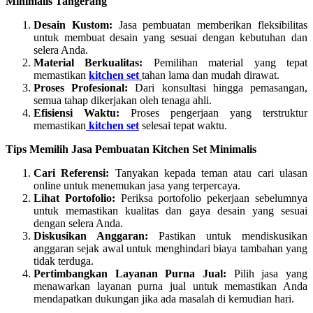
Minimalis Tangerang
Desain Kustom:
Jasa pembuatan memberikan fleksibilitas
untuk membuat desain yang sesuai dengan kebutuhan dan
selera Anda.
Material Berkualitas:
Pemilihan material yang tepat
memastikan
kitchen set
tahan lama dan mudah dirawat.
Proses Profesional:
Dari konsultasi hingga pemasangan,
semua tahap dikerjakan oleh tenaga ahli.
Efisiensi Waktu:
Proses pengerjaan yang terstruktur
memastikan
kitchen set
selesai tepat waktu.
Tips Memilih Jasa Pembuatan Kitchen Set Minimalis
Cari Referensi:
Tanyakan kepada teman atau cari ulasan
online untuk menemukan jasa yang terpercaya.
Lihat Portofolio:
Periksa portofolio pekerjaan sebelumnya
untuk memastikan kualitas dan gaya desain yang sesuai
dengan selera Anda.
Diskusikan Anggaran:
Pastikan untuk mendiskusikan
anggaran sejak awal untuk menghindari biaya tambahan yang
tidak terduga.
Pertimbangkan Layanan Purna Jual:
Pilih jasa yang
menawarkan layanan purna jual untuk memastikan Anda
mendapatkan dukungan jika ada masalah di kemudian hari.