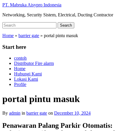
Skip
PT. Mabruka Aisypro Indonesia
to
Networking, Security Sistem, Electrical, Ducting Contractor
main
content
Search
Search
for:
Home
»
barrier gate
»
portal pintu masuk
Start here
contoh
Distributor Fire alarm
Home
Hubungi Kami
Lokasi Kami
Profile
portal pintu masuk
By
admin
in
barrier gate
on
December 10, 2024
Penawaran Palang Parkir Otomatis: