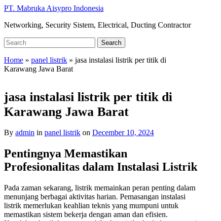
Skip
PT. Mabruka Aisypro Indonesia
to
Networking, Security Sistem, Electrical, Ducting Contractor
main
content
Search
Search
for:
Home
»
panel listrik
»
jasa instalasi listrik per titik di
Karawang Jawa Barat
jasa instalasi listrik per titik di
Karawang Jawa Barat
By
admin
in
panel listrik
on
December 10, 2024
Pentingnya Memastikan
Profesionalitas dalam Instalasi Listrik
Pada zaman sekarang, listrik memainkan peran penting dalam
menunjang berbagai aktivitas harian. Pemasangan instalasi
listrik memerlukan keahlian teknis yang mumpuni untuk
memastikan sistem bekerja dengan aman dan efisien.