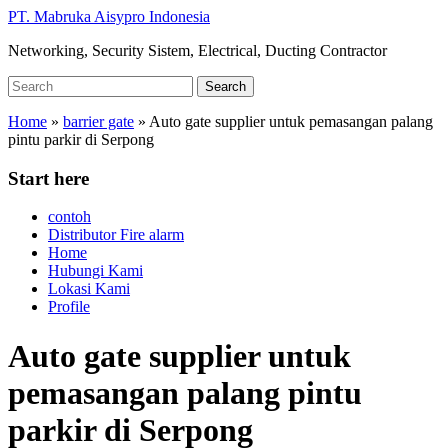
Skip
PT. Mabruka Aisypro Indonesia
to
Networking, Security Sistem, Electrical, Ducting Contractor
main
content
Search
Search
for:
Home
»
barrier gate
»
Auto gate supplier untuk pemasangan palang
pintu parkir di Serpong
Start here
contoh
Distributor Fire alarm
Home
Hubungi Kami
Lokasi Kami
Profile
Auto gate supplier untuk
pemasangan palang pintu
parkir di Serpong