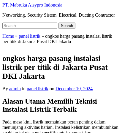
Skip
PT. Mabruka Aisypro Indonesia
to
Networking, Security Sistem, Electrical, Ducting Contractor
main
content
Search
Search
for:
Home
»
panel listrik
»
ongkos harga pasang instalasi listrik
per titik di Jakarta Pusat DKI Jakarta
ongkos harga pasang instalasi
listrik per titik di Jakarta Pusat
DKI Jakarta
By
admin
in
panel listrik
on
December 10, 2024
Alasan Utama Memilih Teknisi
Instalasi Listrik Terbaik
Pada masa kini, listrik memainkan peran penting dalam
menunjang aktivitas harian. Instalasi kelistrikan membutuhkan
keahlian teknis yang spesifik untuk memastikan