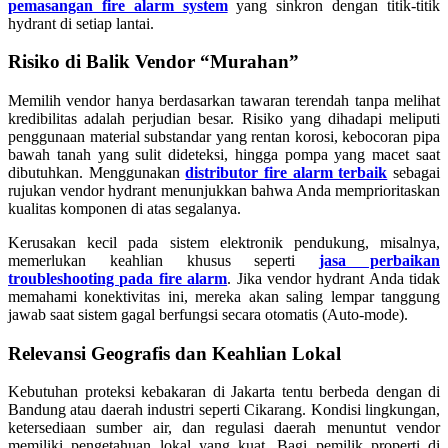
pemasangan fire alarm system
yang sinkron dengan titik-titik
hydrant di setiap lantai.
Risiko di Balik Vendor “Murahan”
Memilih vendor hanya berdasarkan tawaran terendah tanpa melihat
kredibilitas adalah perjudian besar. Risiko yang dihadapi meliputi
penggunaan material substandar yang rentan korosi, kebocoran pipa
bawah tanah yang sulit dideteksi, hingga pompa yang macet saat
dibutuhkan. Menggunakan
distributor fire alarm terbaik
sebagai
rujukan vendor hydrant menunjukkan bahwa Anda memprioritaskan
kualitas komponen di atas segalanya.
Kerusakan kecil pada sistem elektronik pendukung, misalnya,
memerlukan keahlian khusus seperti
jasa perbaikan
troubleshooting pada fire alarm
. Jika vendor hydrant Anda tidak
memahami konektivitas ini, mereka akan saling lempar tanggung
jawab saat sistem gagal berfungsi secara otomatis (Auto-mode).
Relevansi Geografis dan Keahlian Lokal
Kebutuhan proteksi kebakaran di Jakarta tentu berbeda dengan di
Bandung atau daerah industri seperti Cikarang. Kondisi lingkungan,
ketersediaan sumber air, dan regulasi daerah menuntut vendor
memiliki pengetahuan lokal yang kuat. Bagi pemilik properti di