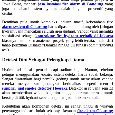
Jawa Barat, mencari
jasa instalasi fire alarm di Bandung
yang
juga memahami sistem hydrant adalah langkah preventif yang
cerdas.
Demikian pula untuk kompleks industri masif, keberadaan
fire
alarm system di Cikarang
harus dipastikan didukung oleh jaringan
hydrant yang mencakup seluruh area gudang. Vendor yang memiliki
spesialisasi sebagai
kontraktor fire hydrant terbaik di Jakarta
biasanya memiliki manajemen proyek yang lebih tertata, mulai dari
tahap perizinan Disnaker/Damkar hingga uji fungsi (
commissioning
test
).
Deteksi Dini Sebagai Pelengkap Utama
Hydrant adalah alat pemadam api stadium lanjut. Namun, sebelum
petugas menggunakan
nozzle
, sistem deteksi harus sudah bekerja.
Sangat disarankan bagi pemilik gedung untuk memastikan vendor
mereka menyediakan perangkat berkualitas, seperti mencari
supplier jual smoke detector Hooseki
. Detektor asap yang sensitif
akan memberikan waktu bagi tim tanggap darurat internal untuk
bersiap di titik hydrant sebelum api menjadi tidak terkendali.
Kebutuhan akan komponen deteksi ini sangat tinggi di wilayah
penyangga industri. Itulah sebabnya layanan
fire alarm Cikarang