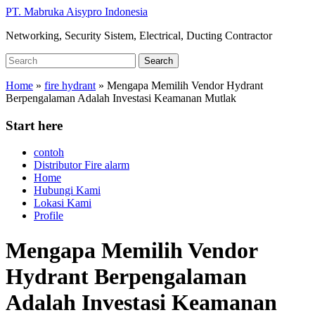
Skip
PT. Mabruka Aisypro Indonesia
to
Networking, Security Sistem, Electrical, Ducting Contractor
main
content
Search
Search
for:
Home
»
fire hydrant
»
Mengapa Memilih Vendor Hydrant
Berpengalaman Adalah Investasi Keamanan Mutlak
Start here
contoh
Distributor Fire alarm
Home
Hubungi Kami
Lokasi Kami
Profile
Mengapa Memilih Vendor
Hydrant Berpengalaman
Adalah Investasi Keamanan