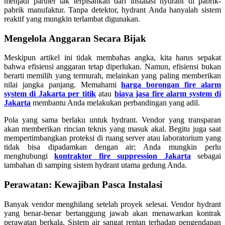
menjadi partner tak terpisahkan dari instalasi hydrant di pabrik-
pabrik manufaktur. Tanpa detektor, hydrant Anda hanyalah sistem
reaktif yang mungkin terlambat digunakan.
Mengelola Anggaran Secara Bijak
Meskipun artikel ini tidak membahas angka, kita harus sepakat
bahwa efisiensi anggaran tetap diperlukan. Namun, efisiensi bukan
berarti memilih yang termurah, melainkan yang paling memberikan
nilai jangka panjang. Memahami
harga borongan fire alarm
system di Jakarta per titik
atau
biaya jasa fire alarm system di
Jakarta
membantu Anda melakukan perbandingan yang adil.
Pola yang sama berlaku untuk hydrant. Vendor yang transparan
akan memberikan rincian teknis yang masuk akal. Begitu juga saat
mempertimbangkan proteksi di ruang server atau laboratorium yang
tidak bisa dipadamkan dengan air; Anda mungkin perlu
menghubungi
kontraktor fire suppression Jakarta
sebagai
tambahan di samping sistem hydrant utama gedung Anda.
Perawatan: Kewajiban Pasca Instalasi
Banyak vendor menghilang setelah proyek selesai. Vendor hydrant
yang benar-benar bertanggung jawab akan menawarkan kontrak
perawatan berkala. Sistem air sangat rentan terhadap pengendapan