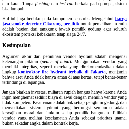
dan karat. Tanpa
flushing
dan
test run
berkala pada pompa, sistem
bisa lumpuh.
Hal ini juga berlaku pada komponen sensorik. Mengetahui
harga
jasa smoke detector Cikarang per titik
untuk pemeliharaan rutin
adalah bagian dari tanggung jawab pemilik gedung agar seluruh
ekosistem proteksi kebakaran tetap siaga 24/7.
Kesimpulan
Argumen akhir dari pemilihan vendor hydrant adalah mengenai
ketenangan pikiran (
peace of mind
). Menggunakan vendor yang
memiliki integritas, seperti mereka yang direkomendasikan dalam
lingkup
kontraktor fire hydrant terbaik di Jakarta
, menjamin
bahwa aset Anda tidak hanya aman di atas kertas, tetapi benar-benar
terlindungi di lapangan.
Jangan biarkan investasi miliaran rupiah hangus hanya karena Anda
ingin menghemat sedikit biaya di awal dengan memilih vendor yang
tidak kompeten. Keamanan adalah hak setiap penghuni gedung, dan
menyediakan sistem hydrant yang berfungsi sempurna adalah
kewajiban moral dan hukum setiap pemilik bangunan. Pilihlah
vendor yang melihat keselamatan Anda sebagai prioritas utama,
bukan sekadar angka dalam kontrak kerja.