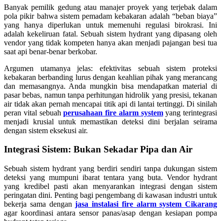
Banyak pemilik gedung atau manajer proyek yang terjebak dalam
pola pikir bahwa sistem pemadam kebakaran adalah “beban biaya”
yang hanya diperlukan untuk memenuhi regulasi birokrasi. Ini
adalah kekeliruan fatal. Sebuah sistem hydrant yang dipasang oleh
vendor yang tidak kompeten hanya akan menjadi pajangan besi tua
saat api benar-benar berkobar.
Argumen utamanya jelas: efektivitas sebuah sistem proteksi
kebakaran berbanding lurus dengan keahlian pihak yang merancang
dan memasangnya. Anda mungkin bisa mendapatkan material di
pasar bebas, namun tanpa perhitungan hidrolik yang presisi, tekanan
air tidak akan pernah mencapai titik api di lantai tertinggi. Di sinilah
peran vital sebuah
perusahaan fire alarm system
yang terintegrasi
menjadi krusial untuk memastikan deteksi dini berjalan seirama
dengan sistem eksekusi air.
Integrasi Sistem: Bukan Sekadar Pipa dan Air
Sebuah sistem hydrant yang berdiri sendiri tanpa dukungan sistem
deteksi yang mumpuni ibarat tentara yang buta. Vendor hydrant
yang kredibel pasti akan menyarankan integrasi dengan sistem
peringatan dini. Penting bagi pengembang di kawasan industri untuk
bekerja sama dengan
jasa instalasi fire alarm system Cikarang
agar koordinasi antara sensor panas/asap dengan kesiapan pompa