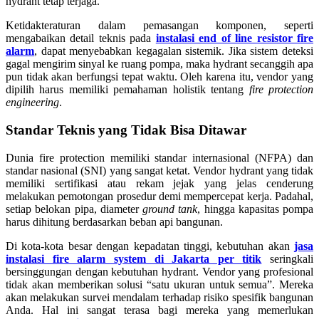
hydrant tetap terjaga.
Ketidakteraturan dalam pemasangan komponen, seperti
mengabaikan detail teknis pada
instalasi end of line resistor fire
alarm
, dapat menyebabkan kegagalan sistemik. Jika sistem deteksi
gagal mengirim sinyal ke ruang pompa, maka hydrant secanggih apa
pun tidak akan berfungsi tepat waktu. Oleh karena itu, vendor yang
dipilih harus memiliki pemahaman holistik tentang
fire protection
engineering
.
Standar Teknis yang Tidak Bisa Ditawar
Dunia fire protection memiliki standar internasional (NFPA) dan
standar nasional (SNI) yang sangat ketat. Vendor hydrant yang tidak
memiliki sertifikasi atau rekam jejak yang jelas cenderung
melakukan pemotongan prosedur demi mempercepat kerja. Padahal,
setiap belokan pipa, diameter
ground tank
, hingga kapasitas pompa
harus dihitung berdasarkan beban api bangunan.
Di kota-kota besar dengan kepadatan tinggi, kebutuhan akan
jasa
instalasi fire alarm system di Jakarta per titik
seringkali
bersinggungan dengan kebutuhan hydrant. Vendor yang profesional
tidak akan memberikan solusi “satu ukuran untuk semua”. Mereka
akan melakukan survei mendalam terhadap risiko spesifik bangunan
Anda. Hal ini sangat terasa bagi mereka yang memerlukan