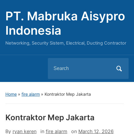
PT. Mabruka Aisypro
Indonesia
Networking, Security Sistem, Electrical, Ducting Contractor
Search
for:
Home
»
fire alarm
»
Kontraktor Mep Jakarta
Kontraktor Mep Jakarta
By
ryan keren
in
fire alarm
on
March 12, 2026