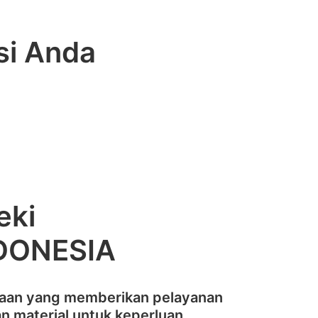
si Anda
eki
DONESIA
haan yang memberikan pelayanan
n material untuk keperluan