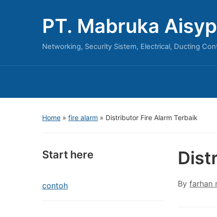
PT. Mabruka Aisyp
Networking, Security Sistem, Electrical, Ducting Con
Home
»
fire alarm
»
Distributor Fire Alarm Terbaik
Dist
Start here
By
farhan
contoh