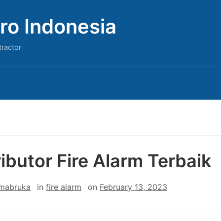
ro Indonesia
tractor
ributor Fire Alarm Terbaik
 mabruka
in
fire alarm
on
February 13, 2023