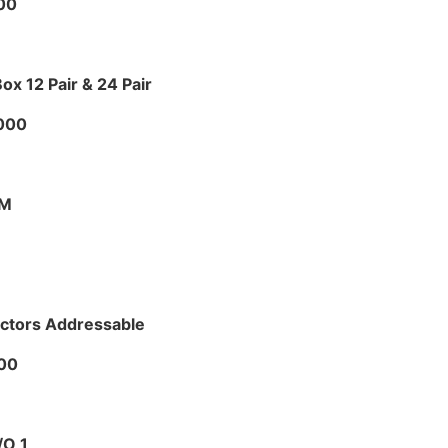
00
ox 12 Pair & 24 Pair
.000
IM
ctors Addressable
00
/O 1