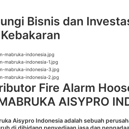
ungi Bisnis dan Investa
i Kebakaran
ributor Fire Alarm Hoos
 MABRUKA AISYPRO IN
ruka Aisypro Indonesia adalah sebuah perusa
ruh di dibidang penyediaan jasa dan pengadaa