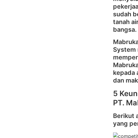
pekerjaa
sudah b
tanah a
bangsa.
Mabruka
System m
memperke
Mabruka
kepada 
dan mak
5 Keun
PT. Ma
Berikut 
yang pe