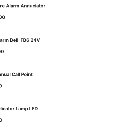
ire Alarm Annuciator
00
arm Bell FB6 24V
00
nual Call Point
0
dicator Lamp LED
0