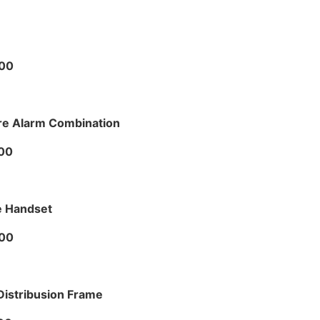
000
re Alarm Combination
00
e Handset
000
Distribusion Frame