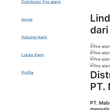
Distributor Fire alarm
Lind
Home
dar
Hubungi Kami
Lokasi Kami
Dist
Profile
PT.
PT. Mab
menyelu