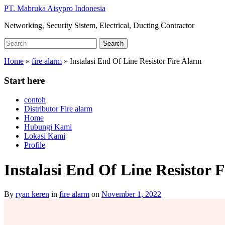
Skip
PT. Mabruka Aisypro Indonesia
to
Networking, Security Sistem, Electrical, Ducting Contractor
main
content
Search
Search
for:
Home
»
fire alarm
»
Instalasi End Of Line Resistor Fire Alarm
Start here
contoh
Distributor Fire alarm
Home
Hubungi Kami
Lokasi Kami
Profile
Instalasi End Of Line Resistor 
By
ryan keren
in
fire alarm
on
November 1, 2022