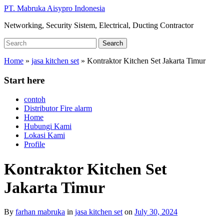
Skip
PT. Mabruka Aisypro Indonesia
to
Networking, Security Sistem, Electrical, Ducting Contractor
main
content
Search
Search
for:
Home
»
jasa kitchen set
»
Kontraktor Kitchen Set Jakarta Timur
Start here
contoh
Distributor Fire alarm
Home
Hubungi Kami
Lokasi Kami
Profile
Kontraktor Kitchen Set
Jakarta Timur
By
farhan mabruka
in
jasa kitchen set
on
July 30, 2024