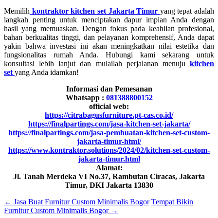
Memilih
kontraktor kitchen set Jakarta Timur
yang tepat adalah
langkah penting untuk menciptakan dapur impian Anda dengan
hasil yang memuaskan. Dengan fokus pada keahlian profesional,
bahan berkualitas tinggi, dan pelayanan komprehensif, Anda dapat
yakin bahwa investasi ini akan meningkatkan nilai estetika dan
fungsionalitas rumah Anda. Hubungi kami sekarang untuk
konsultasi lebih lanjut dan mulailah perjalanan menuju
kitchen
set
yang Anda idamkan!
Informasi dan Pemesanan
Whatsapp :
081388800152
official web:
https://citrabagusfurniture.pt-cas.co.id/
https://finalpartings.com/jasa-kitchen-set-jakarta/
https://finalpartings.com/jasa-pembuatan-kitchen-set-custom-
jakarta-timur-html/
https://www.kontraktor.solutions/2024/02/kitchen-set-custom-
jakarta-timur.html
Alamat:
Jl. Tanah Merdeka VI No.37, Rambutan Ciracas, Jakarta
Timur, DKI Jakarta 13830
←
Jasa Buat Furnitur Custom Minimalis Bogor
Tempat Bikin
Furnitur Custom Minimalis Bogor
→