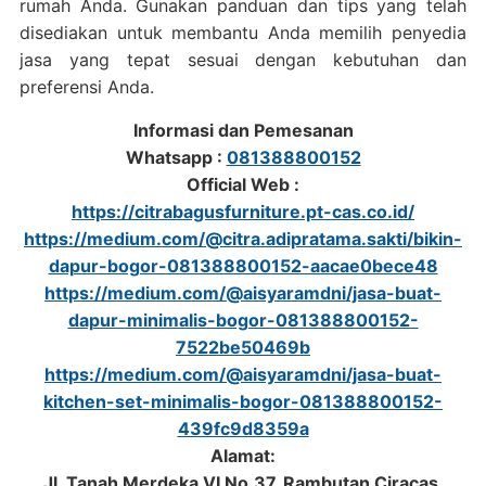
rumah Anda. Gunakan panduan dan tips yang telah
disediakan untuk membantu Anda memilih penyedia
jasa yang tepat sesuai dengan kebutuhan dan
preferensi Anda.
Informasi dan Pemesanan
Whatsapp :
081388800152
Official Web :
https://citrabagusfurniture.pt-cas.co.id/
https://medium.com/@citra.adipratama.sakti/bikin-
dapur-bogor-081388800152-aacae0bece48
https://medium.com/@aisyaramdni/jasa-buat-
dapur-minimalis-bogor-081388800152-
7522be50469b
https://medium.com/@aisyaramdni/jasa-buat-
kitchen-set-minimalis-bogor-081388800152-
439fc9d8359a
Alamat:
Jl. Tanah Merdeka VI No.37, Rambutan Ciracas,