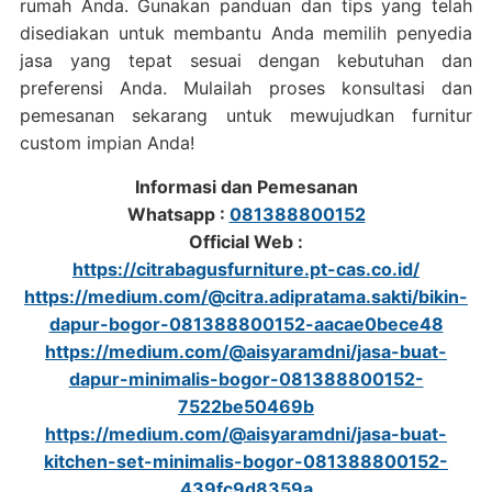
rumah Anda. Gunakan panduan dan tips yang telah
disediakan untuk membantu Anda memilih penyedia
jasa yang tepat sesuai dengan kebutuhan dan
preferensi Anda. Mulailah proses konsultasi dan
pemesanan sekarang untuk mewujudkan furnitur
custom impian Anda!
Informasi dan Pemesanan
Whatsapp :
081388800152
Official Web :
https://citrabagusfurniture.pt-cas.co.id/
https://medium.com/@citra.adipratama.sakti/bikin-
dapur-bogor-081388800152-aacae0bece48
https://medium.com/@aisyaramdni/jasa-buat-
dapur-minimalis-bogor-081388800152-
7522be50469b
https://medium.com/@aisyaramdni/jasa-buat-
kitchen-set-minimalis-bogor-081388800152-
439fc9d8359a