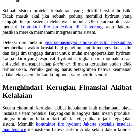
Sebuah sistem proteksi kebakaran yang efektif bersifat holistik.
Tidak masuk akal jika sebuah gedung memiliki hydrant yang
canggih tetapi sistem deteksinya lumpuh. Oleh karena itu, saat
mencari
kontraktor fire protection di Tangerang
atau Jakarta,
pastikan mereka memahami integrasi antar sistem.
Deteksi dini melalui
jasa pemasangan smoke detector berkualitas
memberikan waktu krusial bagi penghuni untuk mengevakuasi diri
dan bagi tim tanggap darurat untuk mulai mengoperasikan hydrant.
Tanpa alarm yang responsif, hydrant seringkali baru digunakan saat
api sudah mencapai tahap
flashover
, di mana kerusakan sudah tidak
terhindarkan. Pemilik gedung harus berargumen bahwa keamanan
adalah ekosistem, bukan komponen yang berdiri sendiri.
Menghindari Kerugian Finansial Akibat
Kelalaian
Secara ekonomi, kerugian akibat kebakaran jauh melampaui biaya
instalasi sistem proteksi. Bayangkan hilangnya data, mesin produksi,
hingga tuntutan hukum dari pihak ketiga jika terjadi kegagalan
sistem. Memilih
kontraktor fire hydrant Jakarta spesialis instalasi
maintenance
memastikan bahwa sistem Anda selalu dalam kondisi