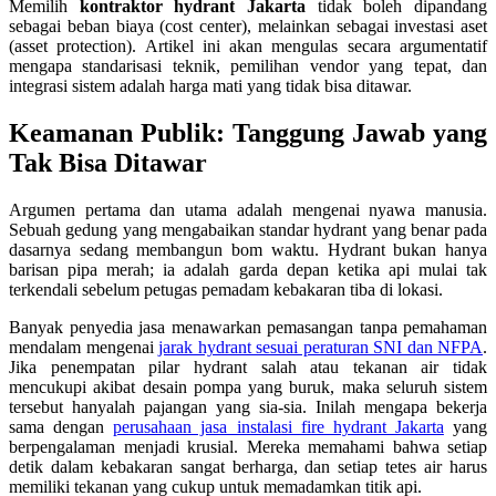
Memilih
kontraktor hydrant Jakarta
tidak boleh dipandang
sebagai beban biaya (cost center), melainkan sebagai investasi aset
(asset protection). Artikel ini akan mengulas secara argumentatif
mengapa standarisasi teknik, pemilihan vendor yang tepat, dan
integrasi sistem adalah harga mati yang tidak bisa ditawar.
Keamanan Publik: Tanggung Jawab yang
Tak Bisa Ditawar
Argumen pertama dan utama adalah mengenai nyawa manusia.
Sebuah gedung yang mengabaikan standar hydrant yang benar pada
dasarnya sedang membangun bom waktu. Hydrant bukan hanya
barisan pipa merah; ia adalah garda depan ketika api mulai tak
terkendali sebelum petugas pemadam kebakaran tiba di lokasi.
Banyak penyedia jasa menawarkan pemasangan tanpa pemahaman
mendalam mengenai
jarak hydrant sesuai peraturan SNI dan NFPA
.
Jika penempatan pilar hydrant salah atau tekanan air tidak
mencukupi akibat desain pompa yang buruk, maka seluruh sistem
tersebut hanyalah pajangan yang sia-sia. Inilah mengapa bekerja
sama dengan
perusahaan jasa instalasi fire hydrant Jakarta
yang
berpengalaman menjadi krusial. Mereka memahami bahwa setiap
detik dalam kebakaran sangat berharga, dan setiap tetes air harus
memiliki tekanan yang cukup untuk memadamkan titik api.