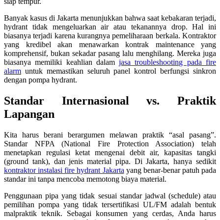
siap tempur.
Banyak kasus di Jakarta menunjukkan bahwa saat kebakaran terjadi,
hydrant tidak mengeluarkan air atau tekanannya drop. Hal ini
biasanya terjadi karena kurangnya pemeliharaan berkala. Kontraktor
yang kredibel akan menawarkan kontrak maintenance yang
komprehensif, bukan sekadar pasang lalu menghilang. Mereka juga
biasanya memiliki keahlian dalam
jasa troubleshooting pada fire
alarm
untuk memastikan seluruh panel kontrol berfungsi sinkron
dengan pompa hydrant.
Standar Internasional vs. Praktik
Lapangan
Kita harus berani berargumen melawan praktik “asal pasang”.
Standar NFPA (National Fire Protection Association) telah
menetapkan regulasi ketat mengenai debit air, kapasitas tangki
(ground tank), dan jenis material pipa. Di Jakarta, hanya sedikit
kontraktor instalasi fire hydrant Jakarta
yang benar-benar patuh pada
standar ini tanpa mencoba memotong biaya material.
Penggunaan pipa yang tidak sesuai standar jadwal (schedule) atau
pemilihan pompa yang tidak tersertifikasi UL/FM adalah bentuk
malpraktik teknik. Sebagai konsumen yang cerdas, Anda harus