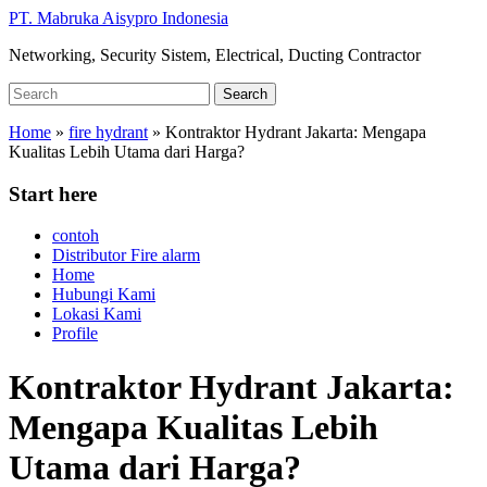
Skip
PT. Mabruka Aisypro Indonesia
to
Networking, Security Sistem, Electrical, Ducting Contractor
main
content
Search
Search
for:
Home
»
fire hydrant
»
Kontraktor Hydrant Jakarta: Mengapa
Kualitas Lebih Utama dari Harga?
Start here
contoh
Distributor Fire alarm
Home
Hubungi Kami
Lokasi Kami
Profile
Kontraktor Hydrant Jakarta:
Mengapa Kualitas Lebih
Utama dari Harga?