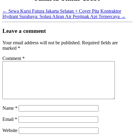
←
Sewa Kursi Futura Jakarta Selatan + Cover Pita
Kontraktor
Hydrant Surabaya: Solusi Aliran Air Penjinak Api Terpercaya
→
Leave a comment
Your email address will not be published.
Required fields are
marked
*
Comment
*
Name
*
Email
*
Website