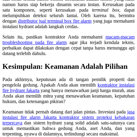
namun harus siap bekerja dinamis secara instan. Kerusakan pada
satu komponen, seperti kerusakan pada
terminal box
, dapat
melumpuhkan deteksi seluruh lantai. Oleh karena itu, bermitra
dengan
distributor jual terminal box fire alarm
yang juga memahami
instalasi hydrant adalah langkah cerdas.
Selain itu, pastikan kontraktor Anda memahami
macam-macam
troubleshooting pada fire alarm
agar jika terjadi kendala teknis,
perbaikan dapat dilakukan dengan cepat tanpa harus menunggu api
datang terlebih dahulu.
Kesimpulan: Keamanan Adalah Pilihan
Pada akhirnya, keputusan ada di tangan pemilik properti dan
pengelola gedung. Apakah Anda akan memilih
kontraktor instalasi
fire hydrant Jakarta
yang hanya menawarkan janji harga murah, atau
Anda akan memilih mitra yang menawarkan keamanan, kepatuhan
hukum, dan ketenangan pikiran?
Keamanan tidak pernah datang dari jalan pintas. Investasi pada
jasa
instalasi fire alarm Jakarta kontraktor sistem proteksi kebakaran
terpercaya
dan sistem hydrant yang solid adalah satu-satunya cara
untuk memastikan bahwa gedung Anda, aset Anda, dan yang
terpenting, nyawa di dalamnya, terlindungi secara maksimal.