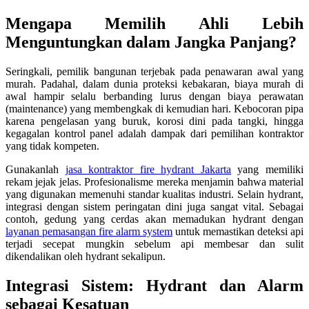
Mengapa Memilih Ahli Lebih
Menguntungkan dalam Jangka Panjang?
Seringkali, pemilik bangunan terjebak pada penawaran awal yang
murah. Padahal, dalam dunia proteksi kebakaran, biaya murah di
awal hampir selalu berbanding lurus dengan biaya perawatan
(maintenance) yang membengkak di kemudian hari. Kebocoran pipa
karena pengelasan yang buruk, korosi dini pada tangki, hingga
kegagalan kontrol panel adalah dampak dari pemilihan kontraktor
yang tidak kompeten.
Gunakanlah
jasa kontraktor fire hydrant Jakarta
yang memiliki
rekam jejak jelas. Profesionalisme mereka menjamin bahwa material
yang digunakan memenuhi standar kualitas industri. Selain hydrant,
integrasi dengan sistem peringatan dini juga sangat vital. Sebagai
contoh, gedung yang cerdas akan memadukan hydrant dengan
layanan pemasangan fire alarm system
untuk memastikan deteksi api
terjadi secepat mungkin sebelum api membesar dan sulit
dikendalikan oleh hydrant sekalipun.
Integrasi Sistem: Hydrant dan Alarm
sebagai Kesatuan