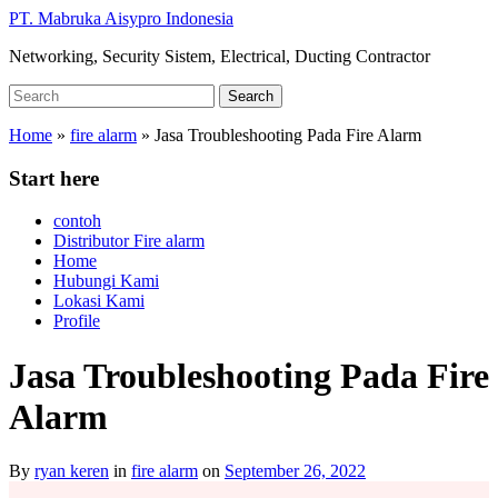
Skip
PT. Mabruka Aisypro Indonesia
to
Networking, Security Sistem, Electrical, Ducting Contractor
main
content
Search
Search
for:
Home
»
fire alarm
»
Jasa Troubleshooting Pada Fire Alarm
Start here
contoh
Distributor Fire alarm
Home
Hubungi Kami
Lokasi Kami
Profile
Jasa Troubleshooting Pada Fire
Alarm
By
ryan keren
in
fire alarm
on
September 26, 2022