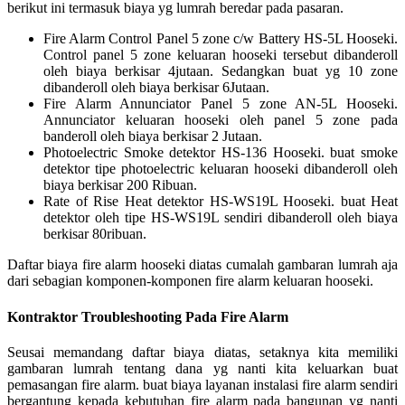
berikut ini termasuk biaya yg lumrah beredar pada pasaran.
Fire Alarm Control Panel 5 zone c/w Battery HS-5L Hooseki.
Control panel 5 zone keluaran hooseki tersebut dibanderoll
oleh biaya berkisar 4jutaan. Sedangkan buat yg 10 zone
dibanderoll oleh biaya berkisar 6Jutaan.
Fire Alarm Annunciator Panel 5 zone AN-5L Hooseki.
Annunciator keluaran hooseki oleh panel 5 zone pada
banderoll oleh biaya berkisar 2 Jutaan.
Photoelectric Smoke detektor HS-136 Hooseki. buat smoke
detektor tipe photoelectric keluaran hooseki dibanderoll oleh
biaya berkisar 200 Ribuan.
Rate of Rise Heat detektor HS-WS19L Hooseki. buat Heat
detektor oleh tipe HS-WS19L sendiri dibanderoll oleh biaya
berkisar 80ribuan.
Daftar biaya fire alarm hooseki diatas cumalah gambaran lumrah aja
dari sebagian komponen-komponen fire alarm keluaran hooseki.
Kontraktor Troubleshooting Pada Fire Alarm
Seusai memandang daftar biaya diatas, setaknya kita memiliki
gambaran lumrah tentang dana yg nanti kita keluarkan buat
pemasangan fire alarm. buat biaya layanan instalasi fire alarm sendiri
bergantung kepada kebutuhan fire alarm pada bangunan yg nanti