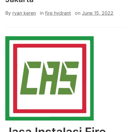
By
ryan keren
in
fire hydrant
on
June 15, 2022
Jasa Instalasi Fire