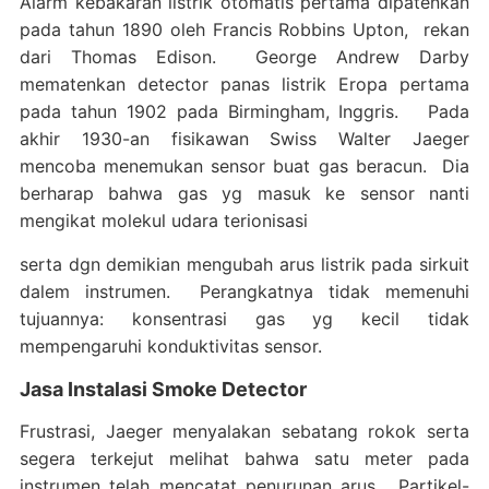
Alarm kebakaran listrik otomatis pertama dipatenkan
pada tahun 1890 oleh Francis Robbins Upton, rekan
dari Thomas Edison. George Andrew Darby
mematenkan detector panas listrik Eropa pertama
pada tahun 1902 pada Birmingham, Inggris. Pada
akhir 1930-an fisikawan Swiss Walter Jaeger
mencoba menemukan sensor buat gas beracun. Dia
berharap bahwa gas yg masuk ke sensor nanti
mengikat molekul udara terionisasi
serta dgn demikian mengubah arus listrik pada sirkuit
dalem instrumen. Perangkatnya tidak memenuhi
tujuannya: konsentrasi gas yg kecil tidak
mempengaruhi konduktivitas sensor.
Jasa Instalasi Smoke Detector
Frustrasi, Jaeger menyalakan sebatang rokok serta
segera terkejut melihat bahwa satu meter pada
instrumen telah mencatat penurunan arus. Partikel-