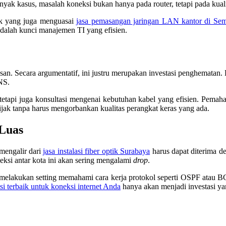
nyak kasus, masalah koneksi bukan hanya pada router, tetapi pada kuali
hak yang juga menguasai
jasa pemasangan jaringan LAN kantor di Se
k adalah kunci manajemen TI yang efisien.
n. Secara argumentatif, ini justru merupakan investasi penghematan. 
NS.
 tetapi juga konsultasi mengenai kebutuhan kabel yang efisien. Pem
ak tanpa harus mengorbankan kualitas perangkat keras yang ada.
 Luas
mengalir dari
jasa instalasi fiber optik Surabaya
harus dapat diterima de
si antar kota ini akan sering mengalami
drop
.
elakukan setting memahami cara kerja protokol seperti OSPF atau BGP.
si terbaik untuk koneksi internet Anda
hanya akan menjadi investasi yang