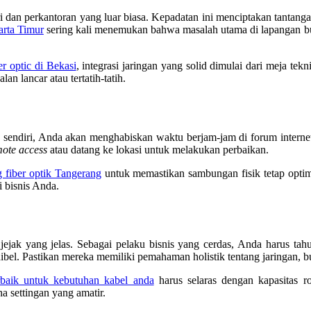
ri dan perkantoran yang luar biasa. Kepadatan ini menciptakan tantang
karta Timur
sering kali menemukan bahwa masalah utama di lapangan bu
r optic di Bekasi
, integrasi jaringan yang solid dimulai dari meja te
n lancar atau tertatih-tatih.
g sendiri, Anda akan menghabiskan waktu berjam-jam di forum interne
mote access
atau datang ke lokasi untuk melakukan perbaikan.
ng fiber optik Tangerang
untuk memastikan sambungan fisik tetap optima
i bisnis Anda.
jejak yang jelas. Sebagai pelaku bisnis yang cerdas, Anda harus tah
ibel. Pastikan mereka memiliki pemahaman holistik tentang jaringan, 
erbaik untuk kebutuhan kabel anda
harus selaras dengan kapasitas r
ena settingan yang amatir.