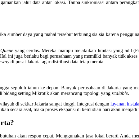
mankan jalur data antar lokasi. Tanpa sinkronisasi antara perangkat l
jika sumber daya yang mahal tersebut terbuang sia-sia karena pengguna
 Queue
yang cerdas. Mereka mampu melakukan limitasi yang adil (Fai
 Hal ini juga berlaku bagi perusahaan yang memiliki banyak titik akses
eway
di pusat Jakarta agar distribusi data tetap merata.
hingga sepuluh tahun ke depan. Banyak perusahaan di Jakarta yang
di bidang setting Mikrotik akan merancang topologi yang
scalable
.
ayah di sekitar Jakarta sangat tinggi. Integrasi dengan
layanan instal
ilakukan secara asal, maka proses ekspansi di kemudian hari akan menjad
rta?
kebutuhan akan respon cepat. Menggunakan jasa lokal berarti Anda me