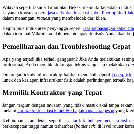
Wilayah seperti Jakarta Timur atau Bekasi memiliki kepadatan indust
Layanan khusus seperti
jasa tarik dan instalasi kabel fiber optik di Ja
dalam menangani
request
yang membeludak dari klien.
Begitu pula untuk area penyangga seperti
jasa pemasangan kabel fibe
dalam terminal Mikrotik adalah penentu apakah bisnis Anda akan berjala
Pemeliharaan dan Troubleshooting Cepat
Apa yang terjadi jika terjadi gangguan? Jika Anda melakukan settin
profesional, Anda memiliki dukungan teknis yang siap melakukan
re
Dukungan teknis ini mencakup hal-hal mendetail seperti
jasa splici
lunak dan kesiapan infrastruktur fisik adalah perlindungan terbaik bag
Memilih Kontraktor yang Tepat
Jangan tergiur dengan tawaran yang tidak masuk akal tanpa rekam 
melalui
kontraktor instalasi kabel FO bagaimana cara pesan
yang kred
Kebutuhan akan detail seperti
jasa tarik kabel per meter solusi t
berkecepatan tinggi namun terhambat (
bottleneck
) di level router kar