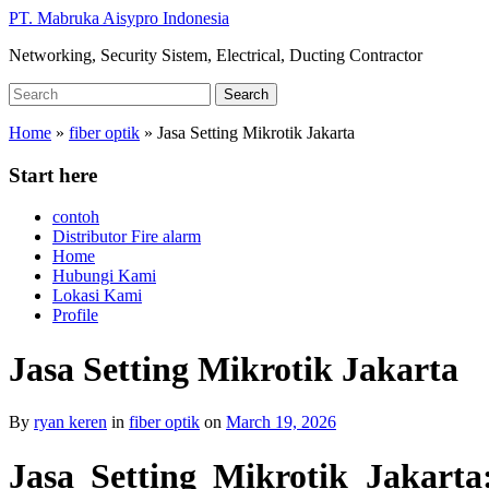
Skip
PT. Mabruka Aisypro Indonesia
to
Networking, Security Sistem, Electrical, Ducting Contractor
main
content
Search
Search
for:
Home
»
fiber optik
»
Jasa Setting Mikrotik Jakarta
Start here
contoh
Distributor Fire alarm
Home
Hubungi Kami
Lokasi Kami
Profile
Jasa Setting Mikrotik Jakarta
By
ryan keren
in
fiber optik
on
March 19, 2026
Jasa Setting Mikrotik Jakart