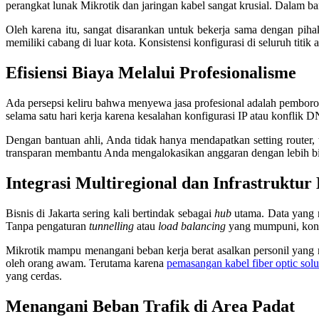
perangkat lunak Mikrotik dan jaringan kabel sangat krusial. Dalam ba
Oleh karena itu, sangat disarankan untuk bekerja sama dengan pi
memiliki cabang di luar kota. Konsistensi konfigurasi di seluruh titi
Efisiensi Biaya Melalui Profesionalisme
Ada persepsi keliru bahwa menyewa jasa profesional adalah pemborosa
selama satu hari kerja karena kesalahan konfigurasi IP atau konflik D
Dengan bantuan ahli, Anda tidak hanya mendapatkan setting router,
transparan membantu Anda mengalokasikan anggaran dengan lebih bij
Integrasi Multiregional dan Infrastruktur
Bisnis di Jakarta sering kali bertindak sebagai
hub
utama. Data yang 
Tanpa pengaturan
tunnelling
atau
load balancing
yang mumpuni, konek
Mikrotik mampu menangani beban kerja berat asalkan personil yang m
oleh orang awam. Terutama karena
pemasangan kabel fiber optic solu
yang cerdas.
Menangani Beban Trafik di Area Padat