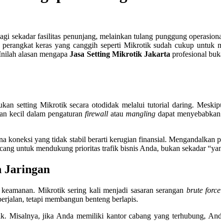
n lagi sekadar fasilitas penunjang, melainkan tulang punggung operasio
 perangkat keras yang canggih seperti Mikrotik sudah cukup untuk me
 Inilah alasan mengapa
Jasa Setting Mikrotik Jakarta
profesional buk
n setting Mikrotik secara otodidak melalui tutorial daring. Meskipu
han kecil dalam pengaturan
firewall
atau
mangling
dapat menyebabkan 
ena koneksi yang tidak stabil berarti kerugian finansial. Mengandalkan
cang untuk mendukung prioritas trafik bisnis Anda, bukan sekadar “ya
 Jaringan
keamanan. Mikrotik sering kali menjadi sasaran serangan
brute force
 berjalan, tetapi membangun benteng berlapis.
 fisik. Misalnya, jika Anda memiliki kantor cabang yang terhubung, A