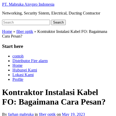
Skip
PT. Mabruka Aisypro Indonesia
to
Networking, Security Sistem, Electrical, Ducting Contractor
main
content
Search
Search
for:
Home
»
fiber optik
»
Kontraktor Instalasi Kabel FO: Bagaimana
Cara Pesan?
Start here
contoh
Distributor Fire alarm
Home
Hubungi Kami
Lokasi Kami
Profile
Kontraktor Instalasi Kabel
FO: Bagaimana Cara Pesan?
By
farhan mabruka
in
fiber optik
on
May 19, 2023