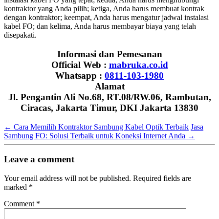
kontraktor yang Anda pilih; ketiga, Anda harus membuat kontrak
dengan kontraktor; keempat, Anda harus mengatur jadwal instalasi
kabel FO; dan kelima, Anda harus membayar biaya yang telah
disepakati.
Informasi dan Pemesanan
Official Web :
mabruka.co.id
Whatsapp :
0811-103-1980
Alamat
Jl. Pengantin Ali No.68, RT.08/RW.06, Rambutan,
Ciracas, Jakarta Timur, DKI Jakarta 13830
←
Cara Memilih Kontraktor Sambung Kabel Optik Terbaik
Jasa
Sambung FO: Solusi Terbaik untuk Koneksi Internet Anda
→
Leave a comment
Your email address will not be published.
Required fields are
marked
*
Comment
*