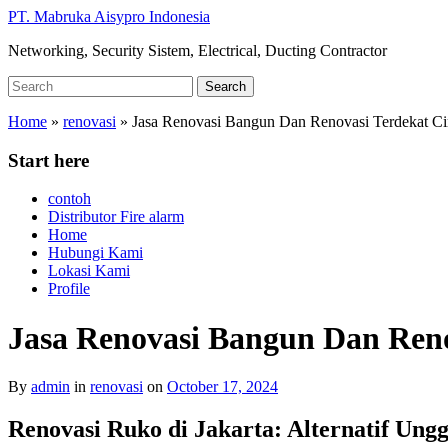
Skip
PT. Mabruka Aisypro Indonesia
to
Networking, Security Sistem, Electrical, Ducting Contractor
main
content
Search
Search
for:
Home
»
renovasi
»
Jasa Renovasi Bangun Dan Renovasi Terdekat Ci
Start here
contoh
Distributor Fire alarm
Home
Hubungi Kami
Lokasi Kami
Profile
Jasa Renovasi Bangun Dan Reno
By
admin
in
renovasi
on
October 17, 2024
Renovasi Ruko di Jakarta: Alternatif Ung