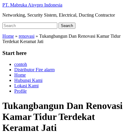
Skip
PT. Mabruka Aisypro Indonesia
to
Networking, Security Sistem, Electrical, Ducting Contractor
main
content
Search
Search
for:
Home
»
renovasi
»
Tukangbangun Dan Renovasi Kamar Tidur
Terdekat Keramat Jati
Start here
contoh
Distributor Fire alarm
Home
Hubungi Kami
Lokasi Kami
Profile
Tukangbangun Dan Renovasi
Kamar Tidur Terdekat
Keramat Jati