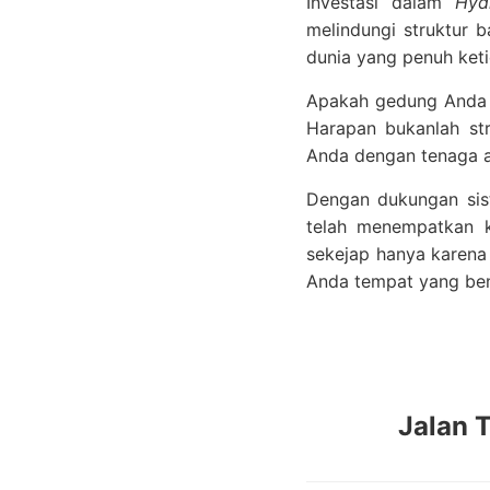
Investasi dalam
Hyd
melindungi struktur 
dunia yang penuh keti
Apakah gedung Anda s
Harapan bukanlah str
Anda dengan tenaga a
Dengan dukungan sist
telah menempatkan k
sekejap hanya karena 
Anda tempat yang ben
Jalan 