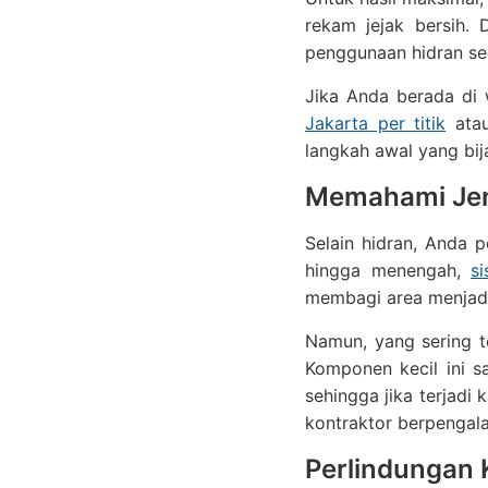
rekam jejak bersih.
penggunaan hidran sec
Jika Anda berada di 
Jakarta per titik
atau
langkah awal yang bi
Memahami Jen
Selain hidran, Anda 
hingga menengah,
s
membagi area menjad
Namun, yang sering te
Komponen kecil ini sa
sehingga jika terjadi
kontraktor berpengal
Perlindungan 