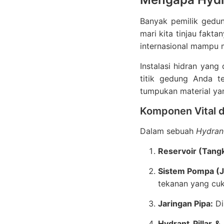
Banyak pemilik gedun
mari kita tinjau fakt
internasional mampu m
Instalasi hidran yang
titik gedung Anda t
tumpukan material y
Komponen Vital d
Dalam sebuah
Hydrant
Reservoir (Tang
Sistem Pompa (Jo
tekanan yang cu
Jaringan Pipa:
Dis
Hydrant Pillar &