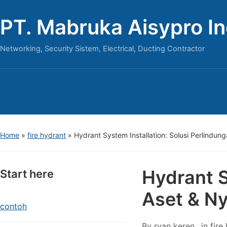
PT. Mabruka Aisypro I
Networking, Security Sistem, Electrical, Ducting Contractor
Home
»
fire hydrant
»
Hydrant System Installation: Solusi Perlindu
Hydrant S
Start here
Aset & N
contoh
By
ryan keren
in
fire