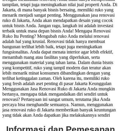
tampilan, tetapi juga meningkatkan nilai jual properti Anda. Di
Jakarta, di mana banyak bisnis bersaing, memiliki ruko yang
menarik menjadi sangat penting. Menggunakan jasa renovasi
ruko di Jakarta, Anda akan mendapatkan desain yang cocok
untuk bisnis Anda. Jangan ragu, langkah ini adalah investasi
terbaik untuk masa depan bisnis Anda! Mengapa Renovasi
Ruko Itu Penting? Mengubah ruko Anda melalui renovasi
adalah hal yang krusial. Renovasi tidak hanya membuat
bangunan terlihat lebih baik, tetapi juga meningkatkan
fungsionalitas. Anda dapat menata interior agar lebih efektif,
menambah ruang atau fasilitas yang diperlukan, serta
menggunakan material yang tahan lama. Dalam dunia bisnis
yang kompetitif, ruko yang tampil modern dan teratur akan
lebih menarik minat konsumen dibandingkan dengan yang
terlihat ketinggalan zaman. Oleh karena itu, memiliki ruko
yang fresh adalah aset penting di pasar Jakarta Keunggulan
Menggunakan Jasa Renovasi Ruko di Jakarta Anda mungkin
bertanya, mengapa tidak mengandalkan diri sendiri untuk
renovasi? Pertanyaan ini sangat umum, terutama jika Anda
percaya bisa menghandle semuanya. Namun, menggunakan
jasa renovasi ruko di Jakarta memberikan banyak keuntungan
yang tidak akan Anda dapatkan jika melakukannya sendiri
Informasi dan Pemesanan