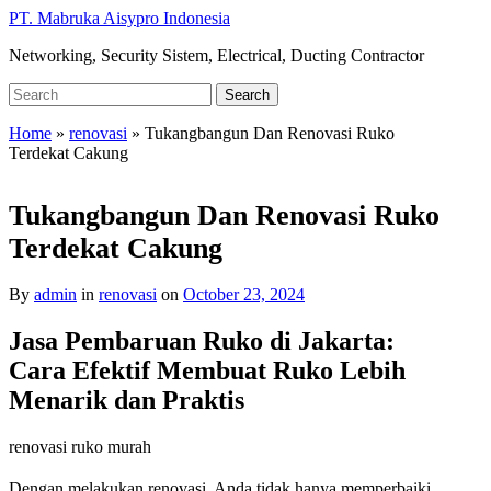
Skip
PT. Mabruka Aisypro Indonesia
to
Networking, Security Sistem, Electrical, Ducting Contractor
main
content
Search
Search
for:
Home
»
renovasi
»
Tukangbangun Dan Renovasi Ruko
Terdekat Cakung
Tukangbangun Dan Renovasi Ruko
Terdekat Cakung
By
admin
in
renovasi
on
October 23, 2024
Jasa Pembaruan Ruko di Jakarta:
Cara Efektif Membuat Ruko Lebih
Menarik dan Praktis
renovasi ruko murah
Dengan melakukan renovasi, Anda tidak hanya memperbaiki