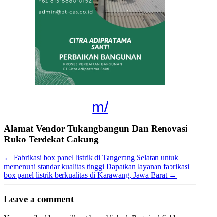
m/
Alamat Vendor Tukangbangun Dan Renovasi
Ruko Terdekat Cakung
←
Fabrikasi box panel listrik di Tangerang Selatan untuk
memenuhi standar kualitas tinggi
Dapatkan layanan fabrikasi
box panel listrik berkualitas di Karawang, Jawa Barat
→
Leave a comment