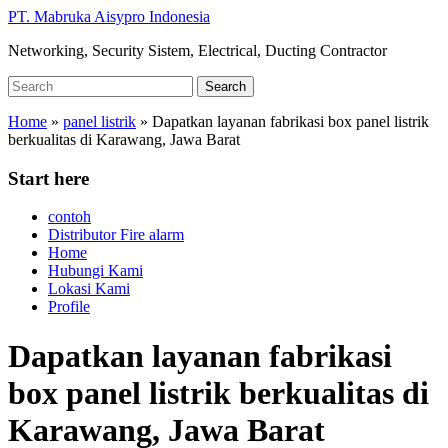
Skip
PT. Mabruka Aisypro Indonesia
to
Networking, Security Sistem, Electrical, Ducting Contractor
main
content
Search
Search
for:
Home
»
panel listrik
»
Dapatkan layanan fabrikasi box panel listrik
berkualitas di Karawang, Jawa Barat
Start here
contoh
Distributor Fire alarm
Home
Hubungi Kami
Lokasi Kami
Profile
Dapatkan layanan fabrikasi
box panel listrik berkualitas di
Karawang, Jawa Barat