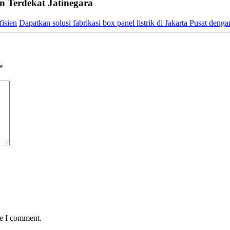
 Terdekat Jatinegara
fisien
Dapatkan solusi fabrikasi box panel listrik di Jakarta Pusat den
*
me I comment.