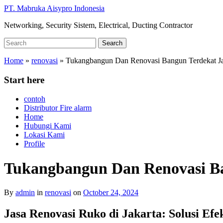
Skip
PT. Mabruka Aisypro Indonesia
to
Networking, Security Sistem, Electrical, Ducting Contractor
main
content
Search
Search
for:
Home
»
renovasi
»
Tukangbangun Dan Renovasi Bangun Terdekat Ja
Start here
contoh
Distributor Fire alarm
Home
Hubungi Kami
Lokasi Kami
Profile
Tukangbangun Dan Renovasi Ba
By
admin
in
renovasi
on
October 24, 2024
Jasa Renovasi Ruko di Jakarta: Solusi Ef