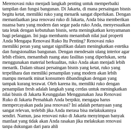
Merenovasi ruko menjadi langkah penting untuk memperbaiki
tampilan dan fungsi bangunan. Di Jakarta, di mana persaingan bisnis
begitu ketat, memiliki ruko yang menarik sangat diperlukan. Dengan
memanfaatkan jasa renovasi ruko di Jakarta, Anda bisa memberikan
nuansa baru yang modern dan segar pada ruko Anda, menyesuaikan
tata letak dengan kebutuhan bisnis, serta meningkatkan kenyamanan
bagi pelanggan. Ini juga membantu menambah nilai jual properti
Anda Mengapa Renovasi Ruko Itu Penting? Renovasi ruko
memiliki peran yang sangat signifikan dalam meningkatkan estetika
dan fungsionalitas bangunan. Dengan mendesain ulang interior agar
lebih efisien, menambah ruang atau fasilitas yang diperlukan, serta
menggunakan material berkualitas, ruko Anda akan menjadi lebih
menarik. Dalam situasi persaingan bisnis yang ketat, ruko yang
terpelihara dan memiliki penampilan yang modern akan lebih
mampu menarik minat konsumen dibandingkan dengan yang
tampak kurang terawat. Oleh karena itu, memiliki ruko dengan
penampilan fresh adalah langkah yang cerdas untuk meningkatkan
nilai bisnis di Jakarta Keunggulan Menggunakan Jasa Renovasi
Ruko di Jakarta Pernahkah Anda berpikir, mengapa harus
mempercayakan pada jasa renovasi? Ini adalah pertanyaan yang
sangat relevan, terlebih jika Anda merasa bisa melakukannya
sendiri. Namun, jasa renovasi ruko di Jakarta menyimpan banyak
manfaat yang tidak akan Anda rasakan jika melakukan renovasi
tanpa dukungan dari para ahli