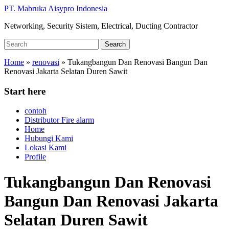
Skip
PT. Mabruka Aisypro Indonesia
to
Networking, Security Sistem, Electrical, Ducting Contractor
main
content
Search
Search
for:
Home
»
renovasi
»
Tukangbangun Dan Renovasi Bangun Dan
Renovasi Jakarta Selatan Duren Sawit
Start here
contoh
Distributor Fire alarm
Home
Hubungi Kami
Lokasi Kami
Profile
Tukangbangun Dan Renovasi
Bangun Dan Renovasi Jakarta
Selatan Duren Sawit