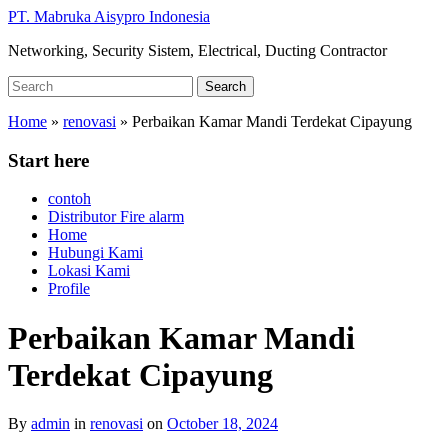
Skip
PT. Mabruka Aisypro Indonesia
to
Networking, Security Sistem, Electrical, Ducting Contractor
main
content
Search
Search
for:
Home
»
renovasi
»
Perbaikan Kamar Mandi Terdekat Cipayung
Start here
contoh
Distributor Fire alarm
Home
Hubungi Kami
Lokasi Kami
Profile
Perbaikan Kamar Mandi
Terdekat Cipayung
By
admin
in
renovasi
on
October 18, 2024