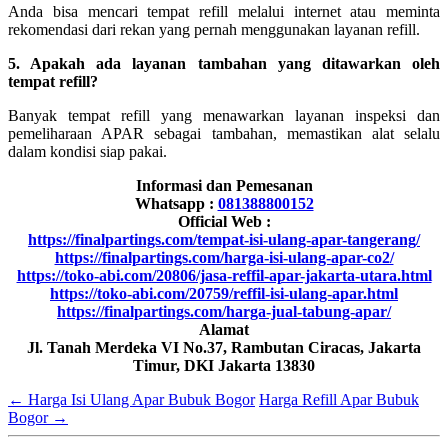
Anda bisa mencari tempat refill melalui internet atau meminta
rekomendasi dari rekan yang pernah menggunakan layanan refill.
5. Apakah ada layanan tambahan yang ditawarkan oleh
tempat refill?
Banyak tempat refill yang menawarkan layanan inspeksi dan
pemeliharaan APAR sebagai tambahan, memastikan alat selalu
dalam kondisi siap pakai.
Informasi dan Pemesanan
Whatsapp :
081388800152
Official Web :
https://finalpartings.com/tempat-isi-ulang-apar-tangerang/
https://finalpartings.com/harga-isi-ulang-apar-co2/
https://toko-abi.com/20806/jasa-reffil-apar-jakarta-utara.html
https://toko-abi.com/20759/reffil-isi-ulang-apar.html
https://finalpartings.com/harga-jual-tabung-apar/
Alamat
Jl. Tanah Merdeka VI No.37, Rambutan Ciracas, Jakarta
Timur, DKI Jakarta 13830
←
Harga Isi Ulang Apar Bubuk Bogor
Harga Refill Apar Bubuk
Bogor
→