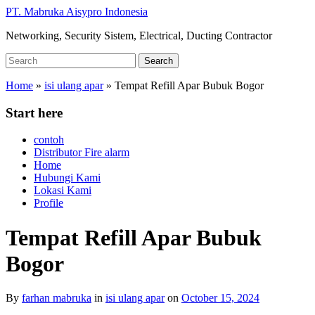
Skip
PT. Mabruka Aisypro Indonesia
to
Networking, Security Sistem, Electrical, Ducting Contractor
main
content
Search
Search
for:
Home
»
isi ulang apar
»
Tempat Refill Apar Bubuk Bogor
Start here
contoh
Distributor Fire alarm
Home
Hubungi Kami
Lokasi Kami
Profile
Tempat Refill Apar Bubuk
Bogor
By
farhan mabruka
in
isi ulang apar
on
October 15, 2024