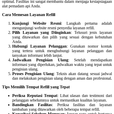
optimal. Fasilitas ini sangat membantu dalam menjaga kesiapsiagaan
alat pemadam api Anda.
Cara Memesan Layanan Refill
Kunjungi Website Resmi
: Langkah pertama adalah
mengunjungi website resmi penyedia layanan refill.
Pilih Layanan yang Diinginkan
: Telusuri jenis layanan
yang ditawarkan dan pilih yang sesuai dengan kebutuhan
Anda.
Hubungi Layanan Pelanggan
: Gunakan nomor kontak
yang tertera untuk menghubungi layanan pelanggan dan
tanyakan informasi lebih lanjut.
Jadwalkan Pengisian Ulang
: Setelah mendapatkan
informasi yang diperlukan, jadwalkan waktu yang tepat untuk
pengisian ulang.
Proses Pengisian Ulang
: Teknis akan datang sesuai jadwal
dan melakukan pengisian ulang dengan aman dan profesional.
Tips Memilih Tempat Refill yang Tepat
Periksa Reputasi Tempat
: Lihat ulasan dan testimoni dari
pelanggan sebelumnya untuk memastikan kualitas layanan.
Bandingkan Fasilitas
: Periksa fasilitas dan layanan
tambahan yang ditawarkan oleh beberapa tempat refill.
Konsultasi Sebelum Memesan
: Jangan ragu untuk bertanya