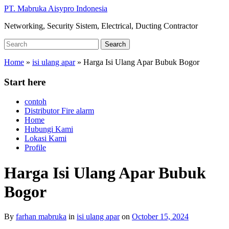
Skip
PT. Mabruka Aisypro Indonesia
to
Networking, Security Sistem, Electrical, Ducting Contractor
main
content
Search
Search
for:
Home
»
isi ulang apar
»
Harga Isi Ulang Apar Bubuk Bogor
Start here
contoh
Distributor Fire alarm
Home
Hubungi Kami
Lokasi Kami
Profile
Harga Isi Ulang Apar Bubuk
Bogor
By
farhan mabruka
in
isi ulang apar
on
October 15, 2024