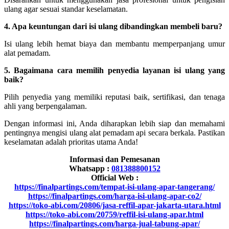
ulang agar sesuai standar keselamatan.
4. Apa keuntungan dari isi ulang dibandingkan membeli baru?
Isi ulang lebih hemat biaya dan membantu memperpanjang umur
alat pemadam.
5. Bagaimana cara memilih penyedia layanan isi ulang yang
baik?
Pilih penyedia yang memiliki reputasi baik, sertifikasi, dan tenaga
ahli yang berpengalaman.
Dengan informasi ini, Anda diharapkan lebih siap dan memahami
pentingnya mengisi ulang alat pemadam api secara berkala. Pastikan
keselamatan adalah prioritas utama Anda!
Informasi dan Pemesanan
Whatsapp :
081388800152
Official Web :
https://finalpartings.com/tempat-isi-ulang-apar-tangerang/
https://finalpartings.com/harga-isi-ulang-apar-co2/
https://toko-abi.com/20806/jasa-reffil-apar-jakarta-utara.html
https://toko-abi.com/20759/reffil-isi-ulang-apar.html
https://finalpartings.com/harga-jual-tabung-apar/