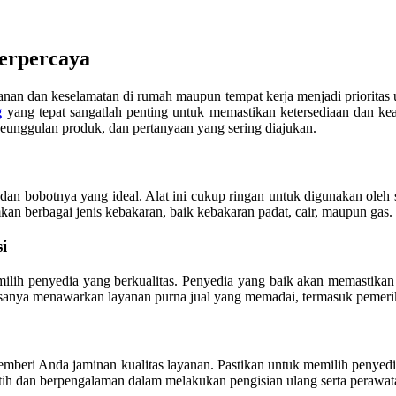
erpercaya
an dan keselamatan di rumah maupun tempat kerja menjadi prioritas u
g
yang tepat sangatlah penting untuk memastikan ketersediaan dan kea
keunggulan produk, dan pertanyaan yang sering diajukan.
dan bobotnya yang ideal. Alat ini cukup ringan untuk digunakan oleh s
n berbagai jenis kebakaran, baik kebakaran padat, cair, maupun gas.
i
emilih penyedia yang berkualitas. Penyedia yang baik akan memastika
iasanya menawarkan layanan purna jual yang memadai, termasuk pemeri
emberi Anda jaminan kualitas layanan. Pastikan untuk memilih penyedi
latih dan berpengalaman dalam melakukan pengisian ulang serta perawat