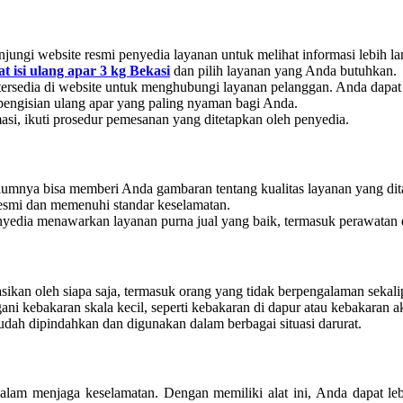
ungi website resmi penyedia layanan untuk melihat informasi lebih la
t isi ulang apar 3 kg Bekasi
dan pilih layanan yang Anda butuhkan.
ersedia di website untuk menghubungi layanan pelanggan. Anda dapat
 pengisian ulang apar yang paling nyaman bagi Anda.
masi, ikuti prosedur pemesanan yang ditetapkan oleh penyedia.
lumnya bisa memberi Anda gambaran tentang kualitas layanan yang di
 resmi dan memenuhi standar keselamatan.
nyedia menawarkan layanan purna jual yang baik, termasuk perawatan 
ikan oleh siapa saja, termasuk orang yang tidak berpengalaman sekali
gani kebakaran skala kecil, seperti kebakaran di dapur atau kebakaran aki
ah dipindahkan dan digunakan dalam berbagai situasi darurat.
dalam menjaga keselamatan. Dengan memiliki alat ini, Anda dapat le