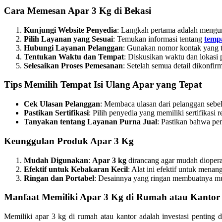
Cara Memesan Apar 3 Kg di Bekasi
Kunjungi Website Penyedia
: Langkah pertama adalah mengunj
Pilih Layanan yang Sesuai
: Temukan informasi tentang
tempa
Hubungi Layanan Pelanggan
: Gunakan nomor kontak yang t
Tentukan Waktu dan Tempat
: Diskusikan waktu dan lokasi
Selesaikan Proses Pemesanan
: Setelah semua detail dikonfir
Tips Memilih Tempat Isi Ulang Apar yang Tepat
Cek Ulasan Pelanggan
: Membaca ulasan dari pelanggan sebe
Pastikan Sertifikasi
: Pilih penyedia yang memiliki sertifikasi
Tanyakan tentang Layanan Purna Jual
: Pastikan bahwa pe
Keunggulan Produk Apar 3 Kg
Mudah Digunakan
:
Apar 3 kg
dirancang agar mudah dioperas
Efektif untuk Kebakaran Kecil
: Alat ini efektif untuk menan
Ringan dan Portabel
: Desainnya yang ringan membuatnya mud
Manfaat Memiliki Apar 3 Kg di Rumah atau Kantor
Memiliki apar 3 kg di rumah atau kantor adalah investasi penting 