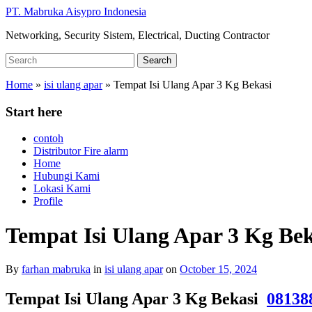
Skip
PT. Mabruka Aisypro Indonesia
to
Networking, Security Sistem, Electrical, Ducting Contractor
main
content
Search
Search
for:
Home
»
isi ulang apar
»
Tempat Isi Ulang Apar 3 Kg Bekasi
Start here
contoh
Distributor Fire alarm
Home
Hubungi Kami
Lokasi Kami
Profile
Tempat Isi Ulang Apar 3 Kg Bek
By
farhan mabruka
in
isi ulang apar
on
October 15, 2024
Tempat Isi Ulang Apar 3 Kg Bekasi
08138