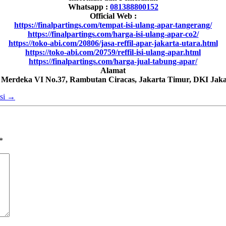
Whatsapp :
081388800152
Official Web :
https://finalpartings.com/tempat-isi-ulang-apar-tangerang/
https://finalpartings.com/harga-isi-ulang-apar-co2/
https://toko-abi.com/20806/jasa-reffil-apar-jakarta-utara.html
https://toko-abi.com/20759/reffil-isi-ulang-apar.html
https://finalpartings.com/harga-jual-tabung-apar/
Alamat
h Merdeka VI No.37, Rambutan Ciracas, Jakarta Timur, DKI Jaka
asi
→
*