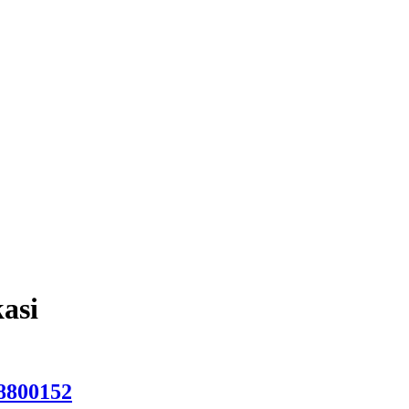
asi
8800152