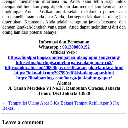
Dengan memahami informasi ini, Anda akan lebih siap untuk
mengambil tindakan yang diperlukan dan memastikan keamanan di
lingkungan Anda. Pastikan untuk selalu melakukan pemeriksaan
dan pemeliharaan pada apar Anda, dan segera lakukan isi ulang jika
diperlukan. Keamanan Anda adalah tanggung jawab bersama, dan
dengan langkah-langkah yang tepat, Anda dapat melindungi diri dan
orang lain dari potensi bahaya.
Informasi dan Pemesanan
Whatsapp :
081388800152
Official Web :
https://finalpartings.com/tempat-isi-ulang-apar-tangerang/
https://finalpartings.com/harga-isi-ulang-apar-co2/
https://toko-abi.com/20806/jasa-reffil-apar-jakarta-utara.html
https://toko-abi.com/20759/reffil-isi-ulang-apar.html
https://finalpartings.com/harga-jual-tabung-apar/
Alamat
Jl. Tanah Merdeka VI No.37, Rambutan Ciracas, Jakarta
Timur, DKI Jakarta 13830
←
Tempat Isi Ulang Apar 3 Kg Bekasi
Tempat Refill Apar 3 Kg
Bekasi
→
Leave a comment