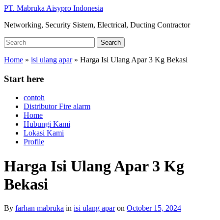
Skip
PT. Mabruka Aisypro Indonesia
to
Networking, Security Sistem, Electrical, Ducting Contractor
main
content
Search
Search
for:
Home
»
isi ulang apar
»
Harga Isi Ulang Apar 3 Kg Bekasi
Start here
contoh
Distributor Fire alarm
Home
Hubungi Kami
Lokasi Kami
Profile
Harga Isi Ulang Apar 3 Kg
Bekasi
By
farhan mabruka
in
isi ulang apar
on
October 15, 2024