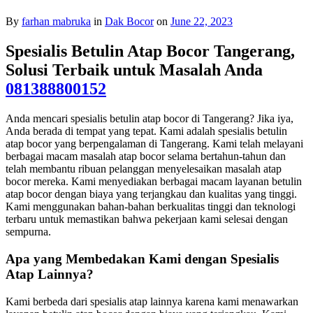
By
farhan mabruka
in
Dak Bocor
on
June 22, 2023
Spesialis Betulin Atap Bocor Tangerang,
Solusi Terbaik untuk Masalah Anda
081388800152
Anda mencari spesialis betulin atap bocor di Tangerang? Jika iya,
Anda berada di tempat yang tepat. Kami adalah spesialis betulin
atap bocor yang berpengalaman di Tangerang. Kami telah melayani
berbagai macam masalah atap bocor selama bertahun-tahun dan
telah membantu ribuan pelanggan menyelesaikan masalah atap
bocor mereka. Kami menyediakan berbagai macam layanan betulin
atap bocor dengan biaya yang terjangkau dan kualitas yang tinggi.
Kami menggunakan bahan-bahan berkualitas tinggi dan teknologi
terbaru untuk memastikan bahwa pekerjaan kami selesai dengan
sempurna.
Apa yang Membedakan Kami dengan Spesialis
Atap Lainnya?
Kami berbeda dari spesialis atap lainnya karena kami menawarkan