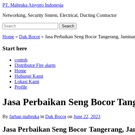
Skip
PT. Mabruka Aisypro Indonesia
to
Networking, Security Sistem, Electrical, Ducting Contractor
main
content
Search
Search
for:
Home
»
Dak Bocor
»
Jasa Perbaikan Seng Bocor Tangerang, Jaminan
Start here
contoh
Distributor Fire alarm
Home
Hubungi Kami
Lokasi Kami
Profile
Jasa Perbaikan Seng Bocor Tan
By
farhan mabruka
in
Dak Bocor
on
June 22, 2023
Jasa Perbaikan Seng Bocor Tangerang, Ja