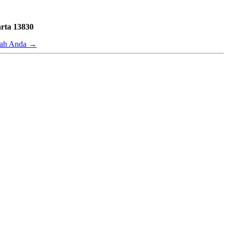
rta 13830
alah Anda
→