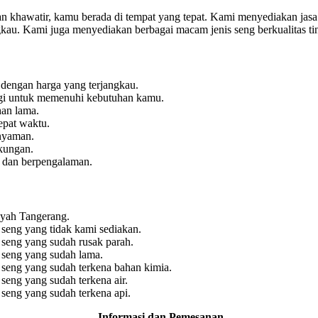
n khawatir, kamu berada di tempat yang tepat. Kami menyediakan jas
angkau. Kami juga menyediakan berbagai macam jenis seng berkualitas 
 dengan harga yang terjangkau.
ggi untuk memenuhi kebutuhan kamu.
han lama.
epat waktu.
nyaman.
kungan.
l dan berpengalaman.
ayah Tangerang.
 seng yang tidak kami sediakan.
 seng yang sudah rusak parah.
 seng yang sudah lama.
 seng yang sudah terkena bahan kimia.
seng yang sudah terkena air.
 seng yang sudah terkena api.
Informasi dan Pemesanan