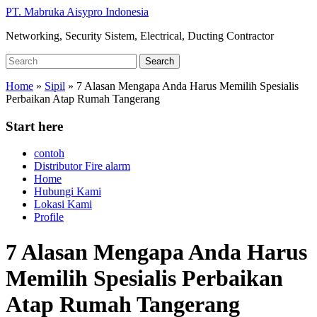
Skip
PT. Mabruka Aisypro Indonesia
to
Networking, Security Sistem, Electrical, Ducting Contractor
main
content
Search
Search
for:
Home
»
Sipil
»
7 Alasan Mengapa Anda Harus Memilih Spesialis
Perbaikan Atap Rumah Tangerang
Start here
contoh
Distributor Fire alarm
Home
Hubungi Kami
Lokasi Kami
Profile
7 Alasan Mengapa Anda Harus
Memilih Spesialis Perbaikan
Atap Rumah Tangerang