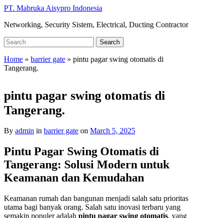
Skip
PT. Mabruka Aisypro Indonesia
to
Networking, Security Sistem, Electrical, Ducting Contractor
main
content
Search
Search
for:
Home
»
barrier gate
»
pintu pagar swing otomatis di
Tangerang.
pintu pagar swing otomatis di
Tangerang.
By
admin
in
barrier gate
on
March 5, 2025
Pintu Pagar Swing Otomatis di
Tangerang: Solusi Modern untuk
Keamanan dan Kemudahan
Keamanan rumah dan bangunan menjadi salah satu prioritas
utama bagi banyak orang. Salah satu inovasi terbaru yang
semakin populer adalah
pintu pagar swing otomatis
, yang