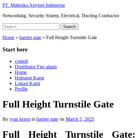
Skip
PT. Mabruka Aisypro Indonesia
to
Networking, Security Sistem, Electrical, Ducting Contractor
main
content
Search
Search
for:
Home
»
barrier gate
»
Full Height Turnstile Gate
Start here
contoh
Distributor Fire alarm
Home
Hubungi Kami
Lokasi Kami
Profile
Full Height Turnstile Gate
By
ryan keren
in
barrier gate
on
March 5, 2025
Full Height Turnstile Gate: