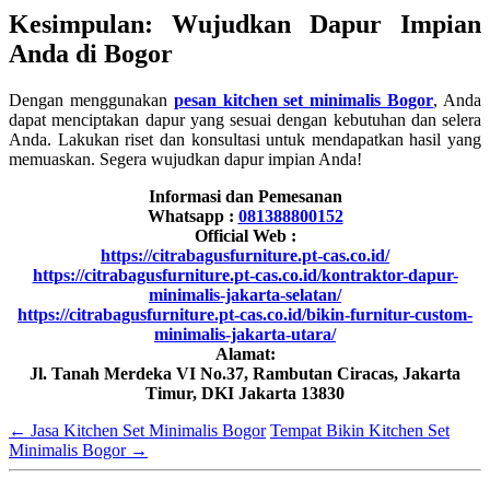
Kesimpulan: Wujudkan Dapur Impian
Anda di Bogor
Dengan menggunakan
pesan kitchen set minimalis Bogor
, Anda
dapat menciptakan dapur yang sesuai dengan kebutuhan dan selera
Anda. Lakukan riset dan konsultasi untuk mendapatkan hasil yang
memuaskan. Segera wujudkan dapur impian Anda!
Informasi dan Pemesanan
Whatsapp :
081388800152
Official Web :
https://citrabagusfurniture.pt-cas.co.id/
https://citrabagusfurniture.pt-cas.co.id/kontraktor-dapur-
minimalis-jakarta-selatan/
https://citrabagusfurniture.pt-cas.co.id/bikin-furnitur-custom-
minimalis-jakarta-utara/
Alamat:
Jl. Tanah Merdeka VI No.37, Rambutan Ciracas, Jakarta
Timur, DKI Jakarta 13830
←
Jasa Kitchen Set Minimalis Bogor
Tempat Bikin Kitchen Set
Minimalis Bogor
→