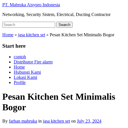
Skip
PT. Mabruka Aisypro Indonesia
to
Networking, Security Sistem, Electrical, Ducting Contractor
main
content
Search
Search
for:
Home
»
jasa kitchen set
»
Pesan Kitchen Set Minimalis Bogor
Start here
contoh
Distributor Fire alarm
Home
Hubungi Kami
Lokasi Kami
Profile
Pesan Kitchen Set Minimalis
Bogor
By
farhan mabruka
in
jasa kitchen set
on
July 23, 2024