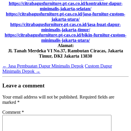
https://citrabagusfurniture.pt-cas.co.id/kontraktor-dapur-
minimalis-jakarta-selatan/
https://citrabagusfurniture.pt-cas.co.id/jasa-furnitur-custom-
jakarta-utara/
https://citrabagusfurniture.pt-cas.co.id/jasa-buat-dapur-
minimalis-jakarta-timur/
https://citrabagusfurniture.pt-cas.co.id/bikin-furnitur-custom-
minimalis-jakarta-utara/
Alamat:
Jl. Tanah Merdeka VI No.37, Rambutan Ciracas, Jakarta
Timur, DKI Jakarta 13830
←
Jasa Pembuatan Dapur Minimalis Depok
Custom Dapur
Minimalis Depok
→
Leave a comment
Your email address will not be published.
Required fields are
marked
*
Comment
*