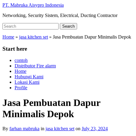
Skip
PT. Mabruka Aisypro Indonesia
to
Networking, Security Sistem, Electrical, Ducting Contractor
main
content
Search
Search
for:
Home
»
jasa kitchen set
»
Jasa Pembuatan Dapur Minimalis Depok
Start here
contoh
Distributor Fire alarm
Home
Hubungi Kami
Lokasi Kami
Profile
Jasa Pembuatan Dapur
Minimalis Depok
By
farhan mabruka
in
jasa kitchen set
on
July 23, 2024