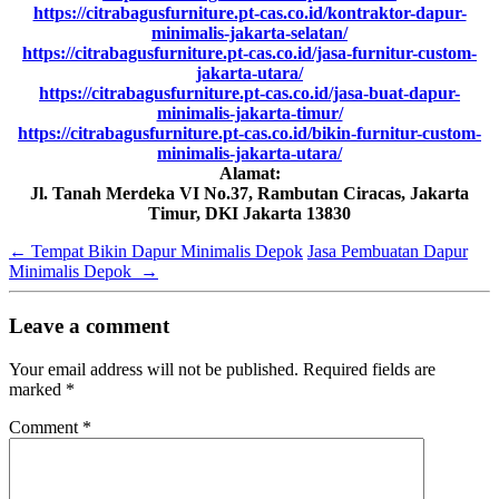
https://citrabagusfurniture.pt-cas.co.id/kontraktor-dapur-
minimalis-jakarta-selatan/
https://citrabagusfurniture.pt-cas.co.id/jasa-furnitur-custom-
jakarta-utara/
https://citrabagusfurniture.pt-cas.co.id/jasa-buat-dapur-
minimalis-jakarta-timur/
https://citrabagusfurniture.pt-cas.co.id/bikin-furnitur-custom-
minimalis-jakarta-utara/
Alamat:
Jl. Tanah Merdeka VI No.37, Rambutan Ciracas, Jakarta
Timur, DKI Jakarta 13830
←
Tempat Bikin Dapur Minimalis Depok
Jasa Pembuatan Dapur
Minimalis Depok
→
Leave a comment
Your email address will not be published.
Required fields are
marked
*
Comment
*