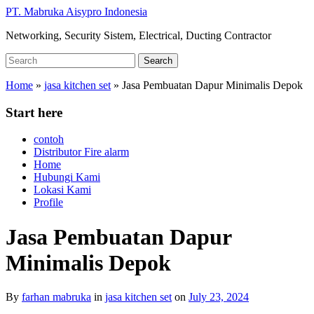
Skip
PT. Mabruka Aisypro Indonesia
to
Networking, Security Sistem, Electrical, Ducting Contractor
main
content
Search
Search
for:
Home
»
jasa kitchen set
»
Jasa Pembuatan Dapur Minimalis Depok
Start here
contoh
Distributor Fire alarm
Home
Hubungi Kami
Lokasi Kami
Profile
Jasa Pembuatan Dapur
Minimalis Depok
By
farhan mabruka
in
jasa kitchen set
on
July 23, 2024