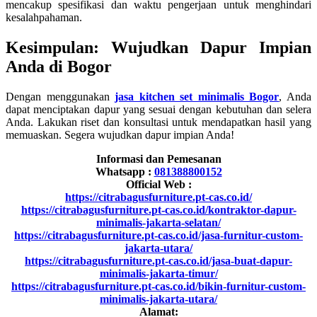
mencakup spesifikasi dan waktu pengerjaan untuk menghindari
kesalahpahaman.
Kesimpulan: Wujudkan Dapur Impian
Anda di Bogor
Dengan menggunakan
jasa kitchen set minimalis Bogor
, Anda
dapat menciptakan dapur yang sesuai dengan kebutuhan dan selera
Anda. Lakukan riset dan konsultasi untuk mendapatkan hasil yang
memuaskan. Segera wujudkan dapur impian Anda!
Informasi dan Pemesanan
Whatsapp :
081388800152
Official Web :
https://citrabagusfurniture.pt-cas.co.id/
https://citrabagusfurniture.pt-cas.co.id/kontraktor-dapur-
minimalis-jakarta-selatan/
https://citrabagusfurniture.pt-cas.co.id/jasa-furnitur-custom-
jakarta-utara/
https://citrabagusfurniture.pt-cas.co.id/jasa-buat-dapur-
minimalis-jakarta-timur/
https://citrabagusfurniture.pt-cas.co.id/bikin-furnitur-custom-
minimalis-jakarta-utara/
Alamat: