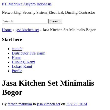
Skip
PT. Mabruka Aisypro Indonesia
to
Networking, Security Sistem, Electrical, Ducting Contractor
main
content
Search
Search
for:
Home
»
jasa kitchen set
»
Jasa Kitchen Set Minimalis Bogor
Start here
contoh
Distributor Fire alarm
Home
Hubungi Kami
Lokasi Kami
Profile
Jasa Kitchen Set Minimalis
Bogor
By
farhan mabruka
in
jasa kitchen set
on
July 23, 2024