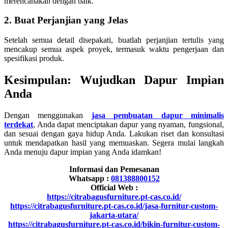
merencanakan dengan baik.
2. Buat Perjanjian yang Jelas
Setelah semua detail disepakati, buatlah perjanjian tertulis yang
mencakup semua aspek proyek, termasuk waktu pengerjaan dan
spesifikasi produk.
Kesimpulan: Wujudkan Dapur Impian
Anda
Dengan menggunakan
jasa pembuatan dapur minimalis
terdekat
, Anda dapat menciptakan dapur yang nyaman, fungsional,
dan sesuai dengan gaya hidup Anda. Lakukan riset dan konsultasi
untuk mendapatkan hasil yang memuaskan. Segera mulai langkah
Anda menuju dapur impian yang Anda idamkan!
Informasi dan Pemesanan
Whatsapp :
081388800152
Official Web :
https://citrabagusfurniture.pt-cas.co.id/
https://citrabagusfurniture.pt-cas.co.id/jasa-furnitur-custom-
jakarta-utara/
https://citrabagusfurniture.pt-cas.co.id/bikin-furnitur-custom-