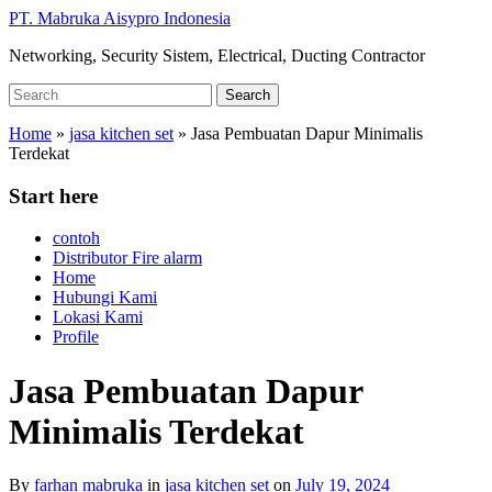
Skip
PT. Mabruka Aisypro Indonesia
to
Networking, Security Sistem, Electrical, Ducting Contractor
main
content
Search
Search
for:
Home
»
jasa kitchen set
»
Jasa Pembuatan Dapur Minimalis
Terdekat
Start here
contoh
Distributor Fire alarm
Home
Hubungi Kami
Lokasi Kami
Profile
Jasa Pembuatan Dapur
Minimalis Terdekat
By
farhan mabruka
in
jasa kitchen set
on
July 19, 2024