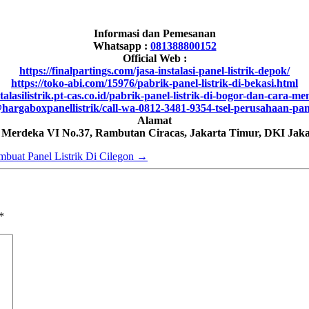
Informasi dan Pemesanan
Whatsapp :
081388800152
Official Web :
https://finalpartings.com/jasa-instalasi-panel-listrik-depok/
https://toko-abi.com/15976/pabrik-panel-listrik-di-bekasi.html
stalasilistrik.pt-cas.co.id/pabrik-panel-listrik-di-bogor-dan-cara-
hargaboxpanellistrik/call-wa-0812-3481-9354-tsel-perusahaan-pa
Alamat
h Merdeka VI No.37, Rambutan Ciracas, Jakarta Timur, DKI Jaka
mbuat Panel Listrik Di Cilegon
→
*