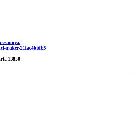
memesannya/
nel-maker-21fac4bbfb5
rta 13830