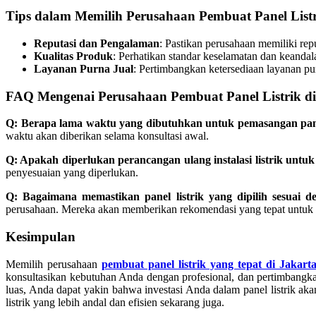
Tips dalam Memilih Perusahaan Pembuat Panel Listri
Reputasi dan Pengalaman
: Pastikan perusahaan memiliki repu
Kualitas Produk
: Perhatikan standar keselamatan dan keandal
Layanan Purna Jual
: Pertimbangkan ketersediaan layanan pu
FAQ Mengenai Perusahaan Pembuat Panel Listrik di
Q: Berapa lama waktu yang dibutuhkan untuk pemasangan panel
waktu akan diberikan selama konsultasi awal.
Q: Apakah diperlukan perancangan ulang instalasi listrik untuk 
penyesuaian yang diperlukan.
Q: Bagaimana memastikan panel listrik yang dipilih sesuai
perusahaan. Mereka akan memberikan rekomendasi yang tepat untuk ka
Kesimpulan
Memilih perusahaan
pembuat panel listrik yang tepat di Jakart
konsultasikan kebutuhan Anda dengan profesional, dan pertimbangk
luas, Anda dapat yakin bahwa investasi Anda dalam panel listrik ak
listrik yang lebih andal dan efisien sekarang juga.