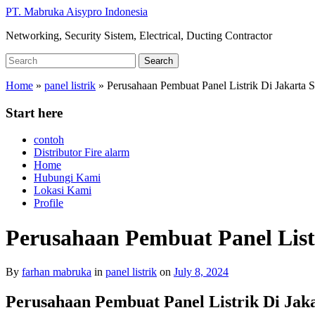
Skip
PT. Mabruka Aisypro Indonesia
to
Networking, Security Sistem, Electrical, Ducting Contractor
main
content
Search
Search
for:
Home
»
panel listrik
»
Perusahaan Pembuat Panel Listrik Di Jakarta S
Start here
contoh
Distributor Fire alarm
Home
Hubungi Kami
Lokasi Kami
Profile
Perusahaan Pembuat Panel Listr
By
farhan mabruka
in
panel listrik
on
July 8, 2024
Perusahaan Pembuat Panel Listrik Di Jak