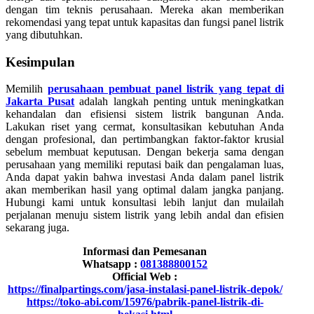
dengan tim teknis perusahaan. Mereka akan memberikan
rekomendasi yang tepat untuk kapasitas dan fungsi panel listrik
yang dibutuhkan.
Kesimpulan
Memilih
perusahaan pembuat panel listrik yang tepat di
Jakarta Pusat
adalah langkah penting untuk meningkatkan
kehandalan dan efisiensi sistem listrik bangunan Anda.
Lakukan riset yang cermat, konsultasikan kebutuhan Anda
dengan profesional, dan pertimbangkan faktor-faktor krusial
sebelum membuat keputusan. Dengan bekerja sama dengan
perusahaan yang memiliki reputasi baik dan pengalaman luas,
Anda dapat yakin bahwa investasi Anda dalam panel listrik
akan memberikan hasil yang optimal dalam jangka panjang.
Hubungi kami untuk konsultasi lebih lanjut dan mulailah
perjalanan menuju sistem listrik yang lebih andal dan efisien
sekarang juga.
Informasi dan Pemesanan
Whatsapp :
081388800152
Official Web :
https://finalpartings.com/jasa-instalasi-panel-listrik-depok/
https://toko-abi.com/15976/pabrik-panel-listrik-di-