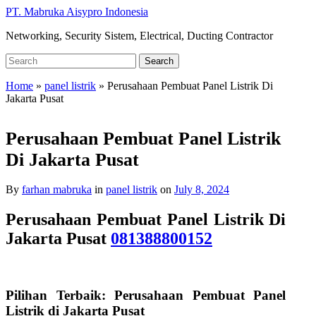
Skip
PT. Mabruka Aisypro Indonesia
to
Networking, Security Sistem, Electrical, Ducting Contractor
main
content
Search
Search
for:
Home
»
panel listrik
»
Perusahaan Pembuat Panel Listrik Di
Jakarta Pusat
Perusahaan Pembuat Panel Listrik
Di Jakarta Pusat
By
farhan mabruka
in
panel listrik
on
July 8, 2024
Perusahaan Pembuat Panel Listrik Di
Jakarta Pusat
081388800152
Pilihan Terbaik: Perusahaan Pembuat Panel
Listrik di Jakarta Pusat