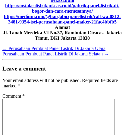
bekasi.html
https://instalasilistrik.pt-cas.co.id/pabrik-panel-listrik-di-
bogor-dan-cara-memesannya/
https://medium.com/@hargaboxpanellistrik/call-wa-0812-
3481-9354-tsel-perusahaan-panel-maker-21fac4bbfb5
Alamat
Jl. Tanah Merdeka VI No.37, Rambutan Ciracas, Jakarta
Timur, DKI Jakarta 13830
←
Perusahaan Pembuat Panel Listrik Di Jakarta Utara
Perusahaan Pembuat Panel Listrik Di Jakarta Selatan
→
Leave a comment
Your email address will not be published.
Required fields are
marked
*
Comment
*