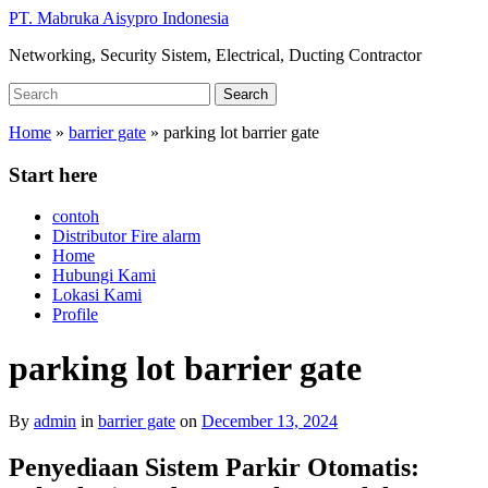
Skip
PT. Mabruka Aisypro Indonesia
to
Networking, Security Sistem, Electrical, Ducting Contractor
main
content
Search
Search
for:
Home
»
barrier gate
»
parking lot barrier gate
Start here
contoh
Distributor Fire alarm
Home
Hubungi Kami
Lokasi Kami
Profile
parking lot barrier gate
By
admin
in
barrier gate
on
December 13, 2024
Penyediaan Sistem Parkir Otomatis: