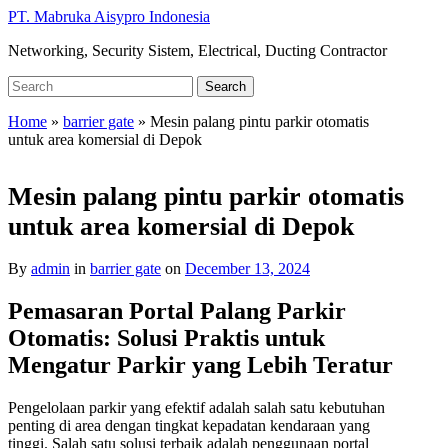
Skip
PT. Mabruka Aisypro Indonesia
to
Networking, Security Sistem, Electrical, Ducting Contractor
main
content
Search
Search
for:
Home
»
barrier gate
»
Mesin palang pintu parkir otomatis
untuk area komersial di Depok
Mesin palang pintu parkir otomatis
untuk area komersial di Depok
By
admin
in
barrier gate
on
December 13, 2024
Pemasaran Portal Palang Parkir
Otomatis: Solusi Praktis untuk
Mengatur Parkir yang Lebih Teratur
Pengelolaan parkir yang efektif adalah salah satu kebutuhan
penting di area dengan tingkat kepadatan kendaraan yang
tinggi. Salah satu solusi terbaik adalah penggunaan portal