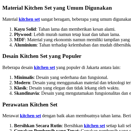
Material Kitchen Set yang Umum Digunakan
Material
kitchen set
sangat beragam, beberapa yang umum digunakan 
Kayu Solid
: Tahan lama dan memberikan kesan alami.
Plywood
: Lebih murah namun tetap kuat dan tahan lama.
MDF
: Material yang ekonomis namun memiliki tampilan yang
Aluminium
: Tahan terhadap kelembaban dan mudah dibersihk
Desain Kitchen Set yang Populer
Beberapa desain
kitchen set
yang populer di Jakarta antara lain:
Minimalis
: Desain yang sederhana dan fungsional.
Modern
: Desain yang menggunakan material dan teknologi ter
Klasik
: Desain yang elegan dan tidak lekang oleh waktu.
Skandinavia
: Desain yang mengutamakan fungsionalitas dan es
Perawatan Kitchen Set
Merawat
kitchen set
dengan baik akan membuatnya tahan lama. Berik
Bersihkan Secara Rutin
: Bersihkan
kitchen set
setiap kali se
Gunakan Pembersih yang Tepat
: Gunakan pembersih yang s