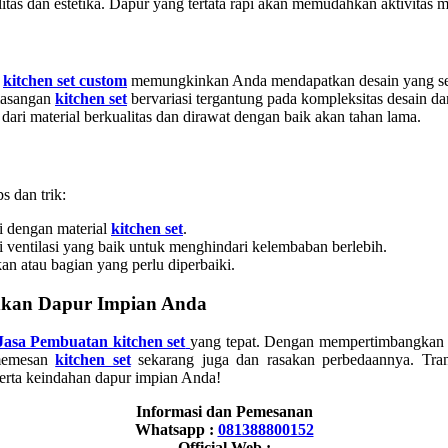
tas dan estetika. Dapur yang tertata rapi akan memudahkan aktivita
n
kitchen set custom
memungkinkan Anda mendapatkan desain yang se
asangan
kitchen set
bervariasi tergantung pada kompleksitas desain da
dari material berkualitas dan dirawat dengan baik akan tahan lama.
s dan trik:
ai dengan material
kitchen set
.
i ventilasi yang baik untuk menghindari kelembaban berlebih.
kan atau bagian yang perlu diperbaiki.
udkan Dapur Impian Anda
Jasa Pembuatan kitchen set
yang tepat. Dengan mempertimbangkan 
 memesan
kitchen set
sekarang juga dan rasakan perbedaannya. Tra
erta keindahan dapur impian Anda!
Informasi dan Pemesanan
Whatsapp :
081388800152
Official Web :