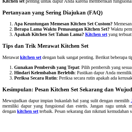
Kitchen set
penting untuk dapur Anda karena memberikan fungsionali
Pertanyaan yang Sering Diajukan (FAQ)
Apa Keuntungan Memesan Kitchen Set Custom?
Memesa
Berapa Lama Waktu Pemasangan Kitchen Set?
Waktu pem
Apakah Kitchen Set Tahan Lama?
Kitchen set
yang terbuat 
Tips dan Trik Merawat Kitchen Set
Merawat
kitchen set
dengan baik sangat penting. Berikut beberapa tip
Gunakan Pembersih yang Tepat
: Pilih pembersih yang sesu
Hindari Kelembaban Berlebih
: Pastikan dapur Anda memilik
Periksa Secara Rutin
: Periksa secara rutin apakah ada kerusa
Kesimpulan: Pesan Kitchen Set Sekarang dan Wuj
Mewujudkan dapur impian bukanlah hal yang sulit dengan memilih
memiliki dapur yang fungsional dan estetis. Jangan ragu untuk
dengan
kitchen set
terbaik. Pesan sekarang dan nikmati kemudahan s