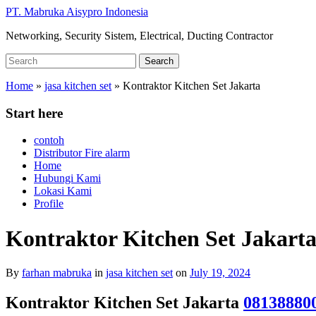
Skip
PT. Mabruka Aisypro Indonesia
to
Networking, Security Sistem, Electrical, Ducting Contractor
main
content
Search
Search
for:
Home
»
jasa kitchen set
»
Kontraktor Kitchen Set Jakarta
Start here
contoh
Distributor Fire alarm
Home
Hubungi Kami
Lokasi Kami
Profile
Kontraktor Kitchen Set Jakart
By
farhan mabruka
in
jasa kitchen set
on
July 19, 2024
Kontraktor Kitchen Set Jakarta
08138880