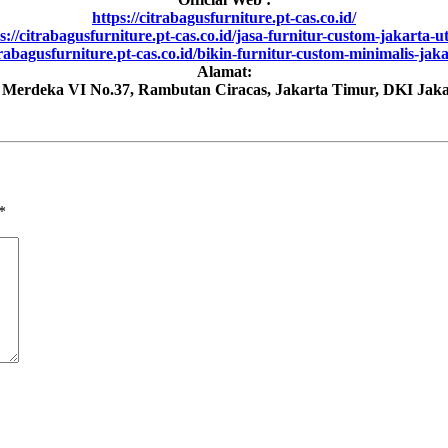
https://citrabagusfurniture.pt-cas.co.id/
s://citrabagusfurniture.pt-cas.co.id/jasa-furnitur-custom-jakarta-u
trabagusfurniture.pt-cas.co.id/bikin-furnitur-custom-minimalis-jak
Alamat:
h Merdeka VI No.37, Rambutan Ciracas, Jakarta Timur, DKI Jaka
*