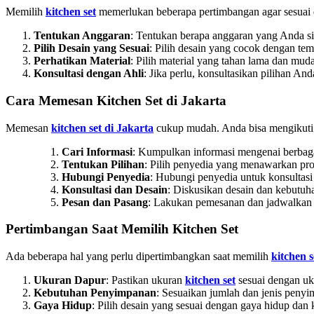
Memilih
kitchen set
memerlukan beberapa pertimbangan agar sesuai 
Tentukan Anggaran
: Tentukan berapa anggaran yang Anda 
Pilih Desain yang Sesuai
: Pilih desain yang cocok dengan te
Perhatikan Material
: Pilih material yang tahan lama dan mu
Konsultasi dengan Ahli
: Jika perlu, konsultasikan pilihan And
Cara Memesan Kitchen Set di Jakarta
Memesan
kitchen set di Jakarta
cukup mudah. Anda bisa mengikuti 
Cari Informasi
: Kumpulkan informasi mengenai berbag
Tentukan Pilihan
: Pilih penyedia yang menawarkan pr
Hubungi Penyedia
: Hubungi penyedia untuk konsultasi 
Konsultasi dan Desain
: Diskusikan desain dan kebutu
Pesan dan Pasang
: Lakukan pemesanan dan jadwalkan
Pertimbangan Saat Memilih Kitchen Set
Ada beberapa hal yang perlu dipertimbangkan saat memilih
kitchen s
Ukuran Dapur
: Pastikan ukuran
kitchen set
sesuai dengan uk
Kebutuhan Penyimpanan
: Sesuaikan jumlah dan jenis pen
Gaya Hidup
: Pilih desain yang sesuai dengan gaya hidup da