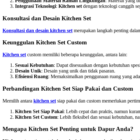
Penggunaan Material Ramah Lingkungan
: Material yang t
Integrasi Teknologi
:
Kitchen set
dengan teknologi canggih sep
Konsultasi dan Desain Kitchen Set
Konsultasi dan desain kitchen set
merupakan langkah penting dalam
Keunggulan Kitchen Set Custom
Kitchen set
custom memiliki beberapa keunggulan, antara lain:
Sesuai Kebutuhan
: Dapat disesuaikan dengan kebutuhan spes
Desain Unik
: Desain yang unik dan tidak pasaran.
Efisiensi Ruang
: Memaksimalkan penggunaan ruang yang ada
Perbandingan Kitchen Set Siap Pakai dan Custom
Memilih antara
kitchen set
siap pakai dan custom memerlukan pertim
Kitchen Set Siap Pakai
: Lebih cepat dan praktis, namun kuran
Kitchen Set Custom
: Lebih fleksibel dan sesuai kebutuhan, 
Mengapa Kitchen Set Penting untuk Dapur Anda?