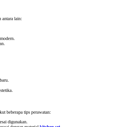
antara lain:
 modern.
an.
baru.
tetika.
ut beberapa tips perawatan:
lesai digunakan.
esuai dengan material
kitchen set
.