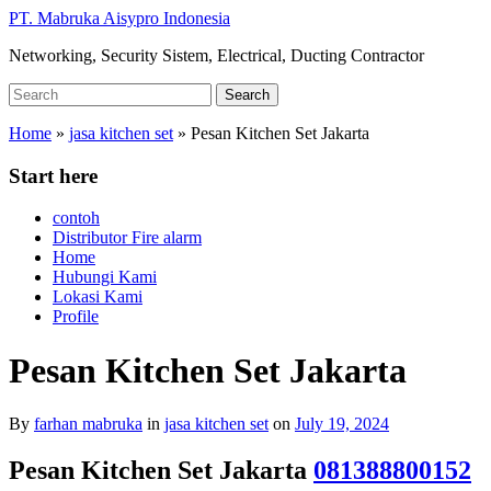
Skip
PT. Mabruka Aisypro Indonesia
to
Networking, Security Sistem, Electrical, Ducting Contractor
main
content
Search
Search
for:
Home
»
jasa kitchen set
»
Pesan Kitchen Set Jakarta
Start here
contoh
Distributor Fire alarm
Home
Hubungi Kami
Lokasi Kami
Profile
Pesan Kitchen Set Jakarta
By
farhan mabruka
in
jasa kitchen set
on
July 19, 2024
Pesan Kitchen Set Jakarta
081388800152