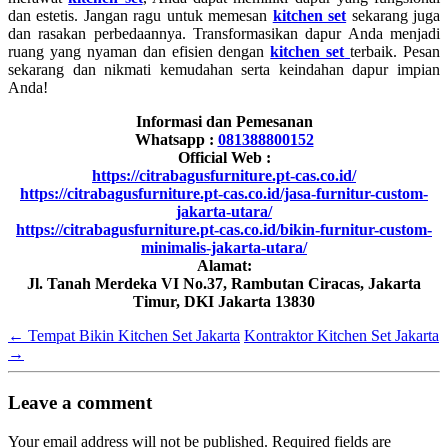
dan estetis. Jangan ragu untuk memesan
kitchen set
sekarang juga
dan rasakan perbedaannya. Transformasikan dapur Anda menjadi
ruang yang nyaman dan efisien dengan
kitchen set
terbaik. Pesan
sekarang dan nikmati kemudahan serta keindahan dapur impian
Anda!
Informasi dan Pemesanan
Whatsapp :
081388800152
Official Web :
https://citrabagusfurniture.pt-cas.co.id/
https://citrabagusfurniture.pt-cas.co.id/jasa-furnitur-custom-
jakarta-utara/
https://citrabagusfurniture.pt-cas.co.id/bikin-furnitur-custom-
minimalis-jakarta-utara/
Alamat:
Jl. Tanah Merdeka VI No.37, Rambutan Ciracas, Jakarta
Timur, DKI Jakarta 13830
←
Tempat Bikin Kitchen Set Jakarta
Kontraktor Kitchen Set Jakarta
→
Leave a comment
Your email address will not be published.
Required fields are