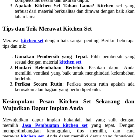
kompleksitas desain dan ukuran dapur.
Apakah Kitchen Set Tahan Lama?
Kitchen set
yang
terbuat dari material berkualitas dan dirawat dengan baik akan
tahan lama.
Tips dan Trik Merawat Kitchen Set
Merawat
kitchen set
dengan baik sangat penting. Berikut beberapa
tips dan trik:
Gunakan Pembersih yang Tepat
: Pilih pembersih yang
sesuai dengan material
kitchen set
.
Hindari Kelembaban Berlebih
: Pastikan dapur Anda
memiliki ventilasi yang baik untuk menghindari kelembaban
berlebih.
Periksa Secara Rutin
: Periksa secara rutin apakah ada
kerusakan atau bagian yang perlu diperbaiki.
Kesimpulan: Pesan Kitchen Set Sekarang dan
Wujudkan Dapur Impian Anda
Mewujudkan dapur impian bukanlah hal yang sulit dengan
memilih
Jasa Pembuatan kitchen set
yang tepat. Dengan
mempertimbangkan keunggulan, tips memilih, dan cara
merawat
kitchen set
, Anda dapat memiliki dapur yang fungsional