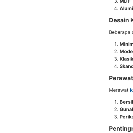
MDF
:
Alum
Desain 
Beberapa 
Minim
Mode
Klasi
Skand
Perawat
Merawat
k
Bersi
Gunak
Perik
Penting