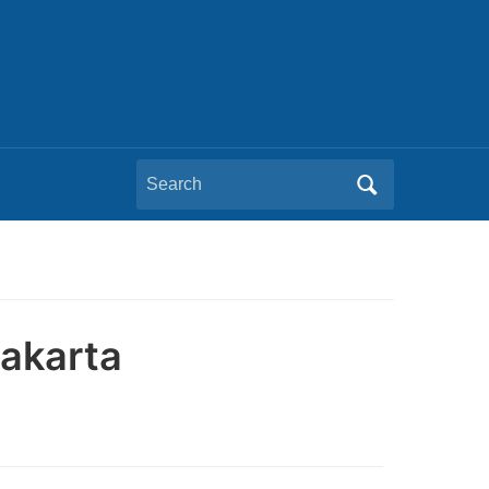
Search
for:
akarta