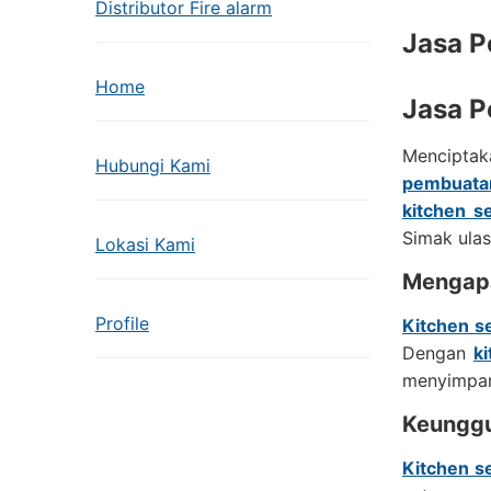
Distributor Fire alarm
Jasa P
Home
Jasa P
Menciptak
Hubungi Kami
pembuatan
kitchen s
Simak ulas
Lokasi Kami
Mengapa
Profile
Kitchen s
Dengan
ki
menyimpan 
Keunggu
Kitchen s