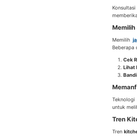
Konsultas
memberika
Memilih
Memilih
j
Beberapa c
Cek R
Lihat 
Bandi
Memanfa
Teknologi
untuk mel
Tren Kit
Tren
kitch