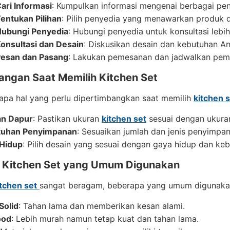
ari Informasi
: Kumpulkan informasi mengenai berbagai pe
entukan Pilihan
: Pilih penyedia yang menawarkan produk 
ubungi Penyedia
: Hubungi penyedia untuk konsultasi lebih 
onsultasi dan Desain
: Diskusikan desain dan kebutuhan A
esan dan Pasang
: Lakukan pemesanan dan jadwalkan pem
angan Saat Memilih Kitchen Set
apa hal yang perlu dipertimbangkan saat memilih
kitchen 
an Dapur
: Pastikan ukuran
kitchen set
sesuai dengan ukura
tuhan Penyimpanan
: Sesuaikan jumlah dan jenis penyimp
Hidup
: Pilih desain yang sesuai dengan gaya hidup dan k
l Kitchen Set yang Umum Digunakan
itchen set
sangat beragam, beberapa yang umum digunakan 
Solid
: Tahan lama dan memberikan kesan alami.
ood
: Lebih murah namun tetap kuat dan tahan lama.