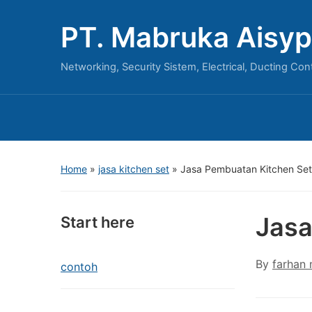
PT. Mabruka Aisyp
Networking, Security Sistem, Electrical, Ducting Con
Home
»
jasa kitchen set
»
Jasa Pembuatan Kitchen Set
Jasa
Start here
By
farhan
contoh