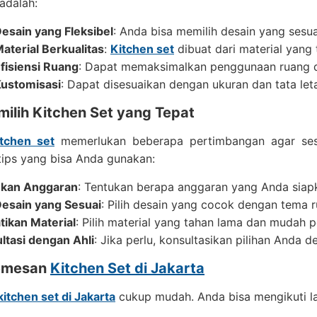
adalah:
esain yang Fleksibel
: Anda bisa memilih desain yang sesu
aterial Berkualitas
:
Kitchen set
dibuat dari material yang
fisiensi Ruang
: Dapat memaksimalkan penggunaan ruang d
ustomisasi
: Dapat disesuaikan dengan ukuran dan tata let
milih Kitchen Set yang Tepat
itchen set
memerlukan beberapa pertimbangan agar sesu
tips yang bisa Anda gunakan:
ukan Anggaran
: Tentukan berapa anggaran yang Anda sia
 Desain yang Sesuai
: Pilih desain yang cocok dengan tema 
tikan Material
: Pilih material yang tahan lama dan mudah 
ltasi dengan Ahli
: Jika perlu, konsultasikan pilihan Anda de
emesan
Kitchen Set di Jakarta
kitchen set di Jakarta
cukup mudah. Anda bisa mengikuti la