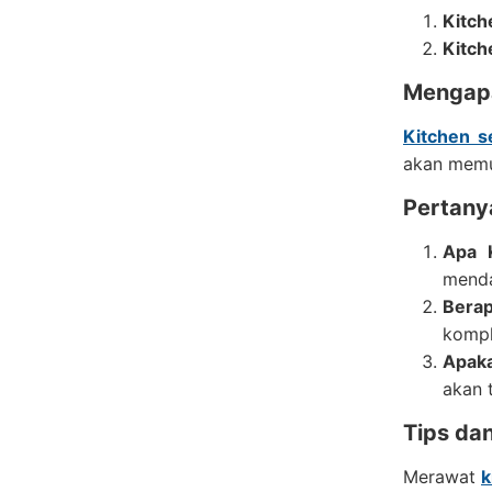
Kitch
Kitch
Mengapa
Kitchen 
akan memu
Pertany
Apa 
menda
Bera
kompl
Apaka
akan 
Tips da
Merawat
k