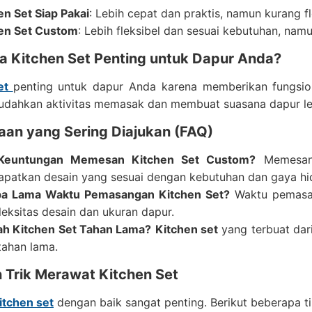
en Set Siap Pakai
: Lebih cepat dan praktis, namun kurang fl
en Set Custom
: Lebih fleksibel dan sesuai kebutuhan, na
 Kitchen Set Penting untuk Dapur Anda?
set
penting untuk dapur Anda karena memberikan fungsiona
dahkan aktivitas memasak dan membuat suasana dapur l
aan yang Sering Diajukan (FAQ)
Keuntungan Memesan Kitchen Set Custom?
Memes
patkan desain yang sesuai dengan kebutuhan dan gaya hi
pa Lama Waktu Pemasangan Kitchen Set?
Waktu pemas
eksitas desain dan ukuran dapur.
h Kitchen Set Tahan Lama?
Kitchen set
yang terbuat dari
tahan lama.
n Trik Merawat Kitchen Set
itchen set
dengan baik sangat penting. Berikut beberapa tip