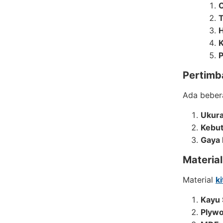
C
T
H
K
P
Pertimb
Ada beber
Ukur
Kebu
Gaya 
Materia
Material
k
Kayu 
Plyw