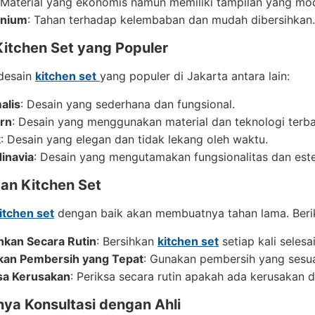
 Material yang ekonomis namun memiliki tampilan yang mo
inium
: Tahan terhadap kelembaban dan mudah dibersihkan.
Kitchen Set yang Populer
desain
kitchen set
yang populer di Jakarta antara lain:
alis
: Desain yang sederhana dan fungsional.
rn
: Desain yang menggunakan material dan teknologi terba
k
: Desain yang elegan dan tidak lekang oleh waktu.
inavia
: Desain yang mengutamakan fungsionalitas dan este
an Kitchen Set
itchen set
dengan baik akan membuatnya tahan lama. Berik
hkan Secara Rutin
: Bersihkan
kitchen set
setiap kali selesa
an Pembersih yang Tepat
: Gunakan pembersih yang sesu
sa Kerusakan
: Periksa secara rutin apakah ada kerusakan d
nya Konsultasi dengan Ahli