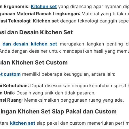
n Ergonomis
:
Kitchen set
yang dirancang agar nyaman di
unaan Material Ramah Lingkungan
: Material yang tidak 
rasi Teknologi
:
Kitchen set
dengan teknologi canggih seper
si dan Desain Kitchen Set
i dan desain kitchen set
merupakan langkah penting d
 Anda dengan desainer untuk mendapatkan hasil yang mem
lan Kitchen Set Custom
et custom
memiliki beberapa keunggulan, antara lain:
i Kebutuhan
: Dapat disesuaikan dengan kebutuhan spesifi
n Unik
: Desain yang unik dan tidak pasaran.
ensi Ruang
: Memaksimalkan penggunaan ruang yang ada.
ingan Kitchen Set Siap Pakai dan Custom
ntara
kitchen set
siap pakai dan custom memerlukan pertim