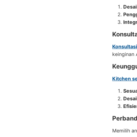
Desai
Pengg
Integ
Konsulta
Konsultas
keinginan
Keunggu
Kitchen s
Sesua
Desai
Efisi
Perband
Memilih a