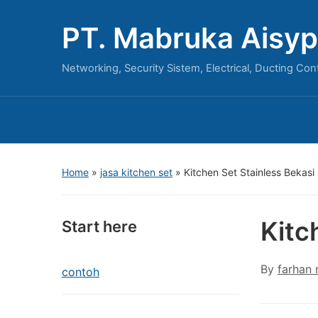
PT. Mabruka Aisyp
Networking, Security Sistem, Electrical, Ducting Con
Home
»
jasa kitchen set
»
Kitchen Set Stainless Bekasi
Kitc
Start here
By
farhan
contoh