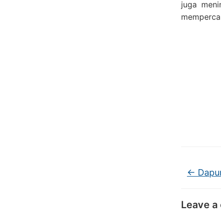
juga meni
mempercant
←
Dapur
Leave a