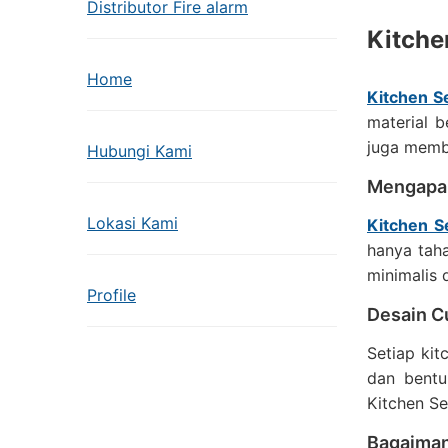
Distributor Fire alarm
Kitche
Home
Kitchen Se
material b
juga membe
Hubungi Kami
Mengapa 
Lokasi Kami
Kitchen S
hanya tah
minimalis 
Profile
Desain C
Setiap kit
dan bentu
Kitchen Se
Bagaima