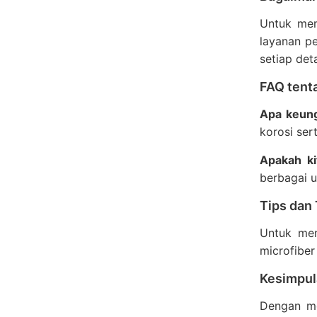
Untuk m
layanan p
setiap det
FAQ tent
Apa keung
korosi se
Apakah ki
berbagai u
Tips dan
Untuk men
microfiber
Kesimpul
Dengan m