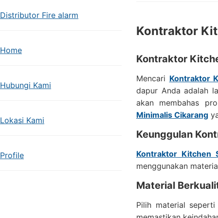
Distributor Fire alarm
Kontraktor Ki
Home
Kontraktor Kitch
Mencari
Kontraktor K
Hubungi Kami
dapur Anda adalah la
akan membahas pros
Minimalis Cikarang
ya
Lokasi Kami
Keunggulan Kontr
Kontraktor Kitchen 
Profile
menggunakan material
Material Berkuali
Pilih material sepe
memastikan keindahan