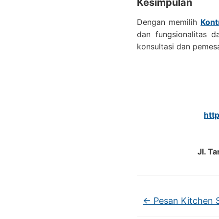
Kesimpulan
Dengan memilih
Kont
dan fungsionalitas 
konsultasi dan pemes
htt
Jl. T
←
Pesan Kitchen S