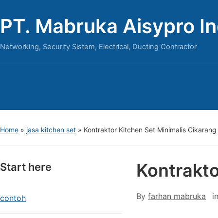
PT. Mabruka Aisypro I
Networking, Security Sistem, Electrical, Ducting Contractor
Home
»
jasa kitchen set
»
Kontraktor Kitchen Set Minimalis Cikarang
Kontrakto
Start here
By
farhan mabruka
i
contoh