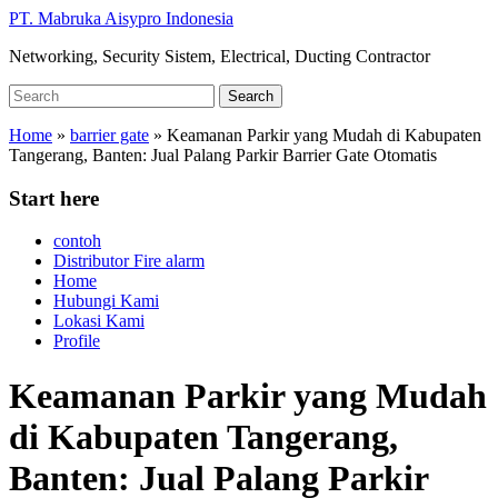
Skip
PT. Mabruka Aisypro Indonesia
to
Networking, Security Sistem, Electrical, Ducting Contractor
main
content
Search
Search
for:
Home
»
barrier gate
»
Keamanan Parkir yang Mudah di Kabupaten
Tangerang, Banten: Jual Palang Parkir Barrier Gate Otomatis
Start here
contoh
Distributor Fire alarm
Home
Hubungi Kami
Lokasi Kami
Profile
Keamanan Parkir yang Mudah
di Kabupaten Tangerang,
Banten: Jual Palang Parkir